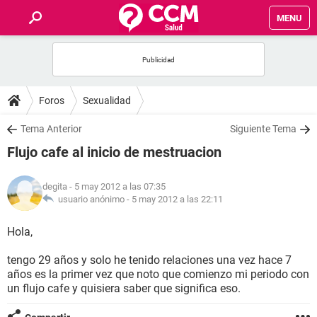
MENU
INICIO
FOROS
Foros
Sexualidad
SALUD
Tema Anterior
Siguiente Tema
Flujo cafe al inicio de mestruacion
FAMILIA
degita
- 5 may 2012 a las 07:35
NUTRICIÓN
usuario anónimo -
5 may 2012 a las 22:11
Hola,
BIENESTAR
tengo 29 años y solo he tenido relaciones una vez hace 7
SEXUALIDAD
años es la primer vez que noto que comienzo mi periodo con
un flujo cafe y quisiera saber que significa eso.
GLOSARIO