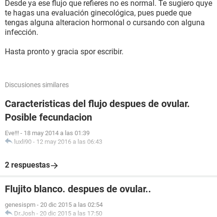
Desde ya ese flujo que refieres no es normal. Te sugiero quye
te hagas una evaluación ginecológica, pues puede que
tengas alguna alteracion hormonal o cursando con alguna
infección.
Hasta pronto y gracia spor escribir.
Discusiones similares
Caracteristicas del flujo despues de ovular.
Posible fecundacion
Eve!!!
-
18 may 2014 a las 01:39
luxli90
-
12 may 2016 a las 06:43
2 respuestas
Flujito blanco. despues de ovular..
genesispm
-
20 dic 2015 a las 02:54
Dr.Josh
-
20 dic 2015 a las 17:50