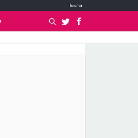
Idioma
O