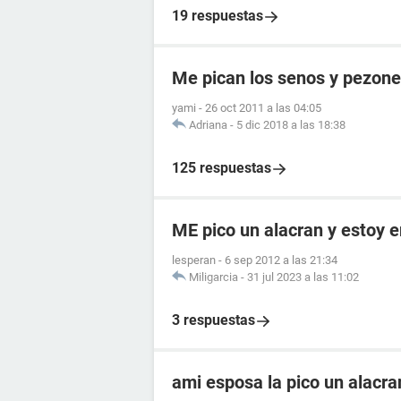
19 respuestas
Me pican los senos y pezon
yami
-
26 oct 2011 a las 04:05
Adriana
-
5 dic 2018 a las 18:38
125 respuestas
ME pico un alacran y estoy
lesperan
-
6 sep 2012 a las 21:34
Miligarcia
-
31 jul 2023 a las 11:02
3 respuestas
ami esposa la pico un alacr