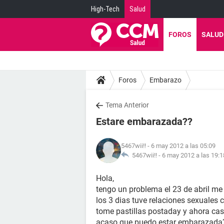
High-Tech
Salud
FOROS
SALUD
Foros
Embarazo
Tema Anterior
Estare embarazada??
5467wii!!
- 6 may 2012 a las 05:09
5467wii!! -
6 may 2012 a las 19:1
Hola,
tengo un problema el 23 de abril me
los 3 dias tuve relaciones sexuales 
tome pastillas postaday y ahora cas
acaso que puedo estar embarazada