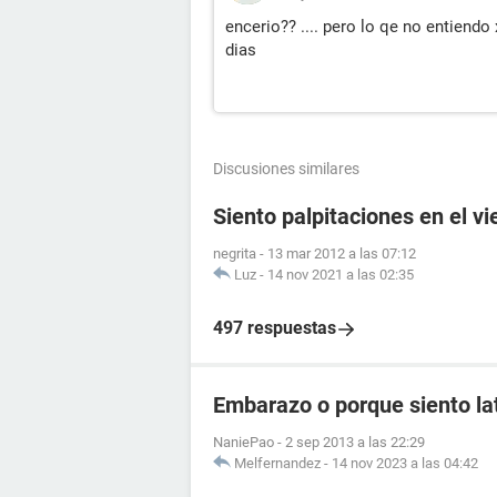
encerio?? .... pero lo qe no entiend
dias
Discusiones similares
Siento palpitaciones en el v
negrita
-
13 mar 2012 a las 07:12
Luz
-
14 nov 2021 a las 02:35
497 respuestas
Embarazo o porque siento lat
NaniePao
-
2 sep 2013 a las 22:29
Melfernandez
-
14 nov 2023 a las 04:42