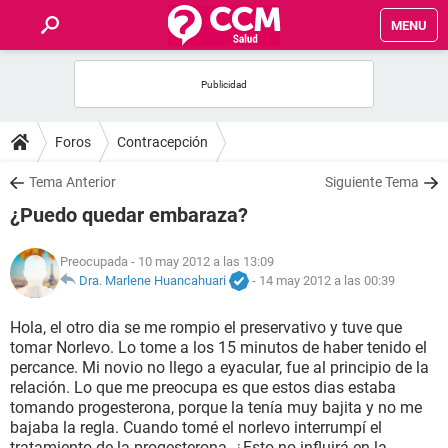
MENU
INICIO
FOROS
Foros
Contracepción
SALUD
Tema Anterior
Siguiente Tema
¿Puedo quedar embaraza?
FAMILIA
Preocupada
- 10 may 2012 a las 13:09
NUTRICIÓN
Dra. Marlene Huancahuari
-
14 may 2012 a las 00:39
Hola, el otro dia se me rompio el preservativo y tuve que
BIENESTAR
tomar Norlevo. Lo tome a los 15 minutos de haber tenido el
percance. Mi novio no llego a eyacular, fue al principio de la
SEXUALIDAD
relación. Lo que me preocupa es que estos dias estaba
tomando progesterona, porque la tenía muy bajita y no me
bajaba la regla. Cuando tomé el norlevo interrumpí el
GLOSARIO
tratamiento de la progesterona. ¿Esto no influirá en la