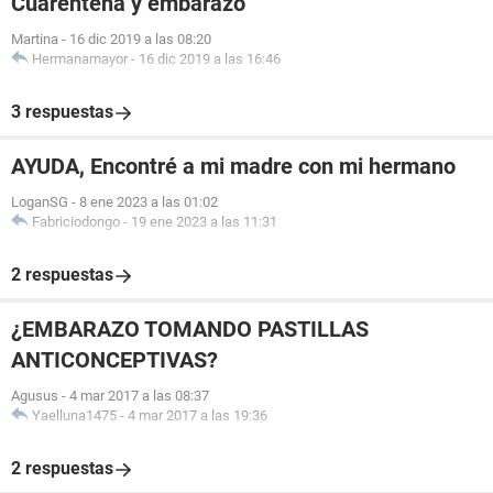
Cuarentena y embarazo
Martina
-
16 dic 2019 a las 08:20
Hermanamayor
-
16 dic 2019 a las 16:46
3 respuestas
AYUDA, Encontré a mi madre con mi hermano
LoganSG
-
8 ene 2023 a las 01:02
Fabriciodongo
-
19 ene 2023 a las 11:31
2 respuestas
¿EMBARAZO TOMANDO PASTILLAS
ANTICONCEPTIVAS?
Agusus
-
4 mar 2017 a las 08:37
Yaelluna1475
-
4 mar 2017 a las 19:36
2 respuestas