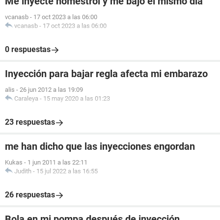
Me inyecte nomestrol y me bajo el mismo dia
vcanasb
-
17 oct 2023 a las 06:00
vcanasb
-
17 oct 2023 a las 06:00
0 respuestas
Inyección para bajar regla afecta mi embarazo
alis
-
26 jun 2012 a las 19:09
Caraleya
-
15 may 2020 a las 01:23
23 respuestas
me han dicho que las inyecciones engordan
Kukas
-
1 jun 2011 a las 22:11
Judith
-
15 jul 2022 a las 16:55
26 respuestas
Bola en mi pompa después de inyección