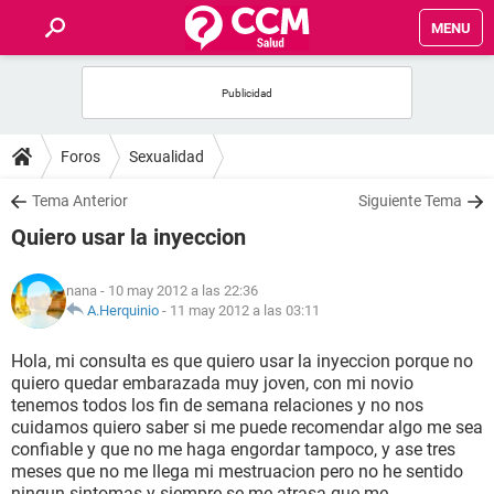
MENU
INICIO
FOROS
Foros
Sexualidad
SALUD
Tema Anterior
Siguiente Tema
Quiero usar la inyeccion
FAMILIA
nana
- 10 may 2012 a las 22:36
NUTRICIÓN
A.Herquinio
-
11 may 2012 a las 03:11
Hola, mi consulta es que quiero usar la inyeccion porque no
BIENESTAR
quiero quedar embarazada muy joven, con mi novio
tenemos todos los fin de semana relaciones y no nos
SEXUALIDAD
cuidamos quiero saber si me puede recomendar algo me sea
confiable y que no me haga engordar tampoco, y ase tres
meses que no me llega mi mestruacion pero no he sentido
GLOSARIO
ningun sintomas y siempre se me atrasa que me