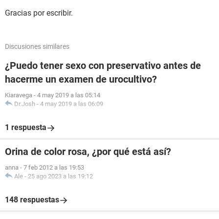
Gracias por escribir.
Discusiones similares
¿Puedo tener sexo con preservativo antes de
hacerme un examen de urocultivo?
Kiaravega
-
4 may 2019 a las 05:14
Dr.Josh
-
4 may 2019 a las 06:09
1 respuesta
Orina de color rosa, ¿por qué está así?
anna
-
7 feb 2012 a las 19:53
Ale
-
25 ago 2023 a las 19:12
148 respuestas