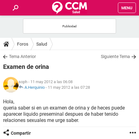
MENU
INICIO
FOROS
Foros
Salud
SALUD
Tema Anterior
Siguiente Tema
Examen de orina
FAMILIA
soph
- 11 may 2012 a las 06:08
NUTRICIÓN
A.Herquinio
-
11 may 2012 a las 07:28
Hola,
BIENESTAR
queria saber si en un examen de orina y de heces puede
aparecer liquido preseminal despues de haber tenido
SEXUALIDAD
relaciones sexuales me urge saber.
Compartir
GLOSARIO