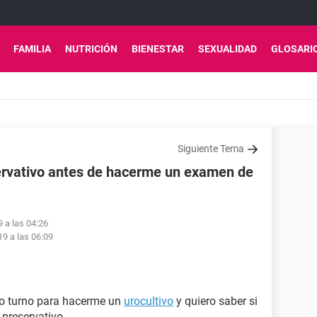
FAMILIA
NUTRICIÓN
BIENESTAR
SEXUALIDAD
GLOSARI
Siguiente Tema
ervativo antes de hacerme un examen de
 a las 04:26
9 a las 06:09
go turno para hacerme un
urocultivo
y quiero saber si
 preservativo.