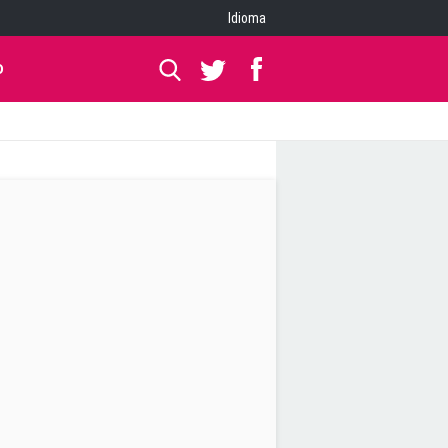
Idioma
O