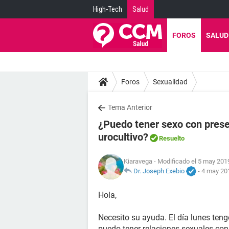
High-Tech
Salud
FOROS
SALUD
Foros
Sexualidad
Tema Anterior
¿Puedo tener sexo con pres
urocultivo?
Resuelto
Kiaravega
- Modificado el 5 may 2019
Dr. Joseph Exebio
-
4 may 201
Hola,
Necesito su ayuda. El día lunes ten
puedo tener relaciones sexuales con