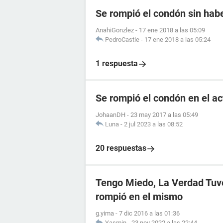
Se rompió el condón sin hab
AnahiGonzlez
-
17 ene 2018 a las 05:09
PedroCastle
-
17 ene 2018 a las 05:24
1 respuesta
Se rompió el condón en el a
JohaanDH
-
23 may 2017 a las 05:49
Luna
-
2 jul 2023 a las 08:52
20 respuestas
Tengo Miedo, La Verdad Tuve
rompió en el mismo
g.yima
-
7 dic 2016 a las 01:36
Yasmin
-
23 nov 2022 a las 22:44