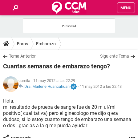
MENU
INICIO
FOROS
Foros
Embarazo
SALUD
Tema Anterior
Siguiente Tema
Cuantas semanas de embarazo tengo?
FAMILIA
camila
- 11 may 2012 a las 22:29
NUTRICIÓN
Dra. Marlene Huancahuari
-
11 may 2012 a las 22:43
Hola,
BIENESTAR
mi resultado de prueba de sangre fue de 20 m ul/ml
positivo( cualitativa) pero el ginecologo me dijo q era
SEXUALIDAD
dudoso, si lo estoy cuanto tengo de embarazo una semana
o dos ..gracias a la q me pueda ayudar !
GLOSARIO