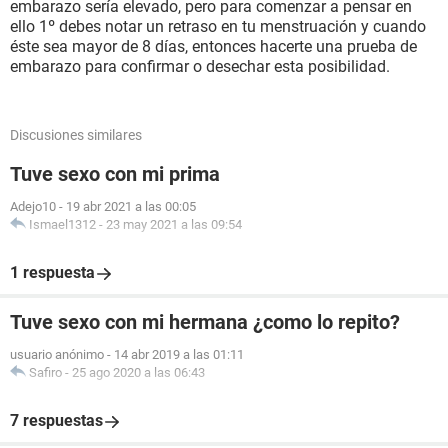
embarazo sería elevado, pero para comenzar a pensar en
ello 1º debes notar un retraso en tu menstruación y cuando
éste sea mayor de 8 días, entonces hacerte una prueba de
embarazo para confirmar o desechar esta posibilidad.
Discusiones similares
Tuve sexo con mi prima
Adejo10
-
19 abr 2021 a las 00:05
Ismael1312
-
23 may 2021 a las 09:54
1 respuesta
Tuve sexo con mi hermana ¿como lo repito?
usuario anónimo
-
14 abr 2019 a las 01:11
Safiro
-
25 ago 2020 a las 06:43
7 respuestas