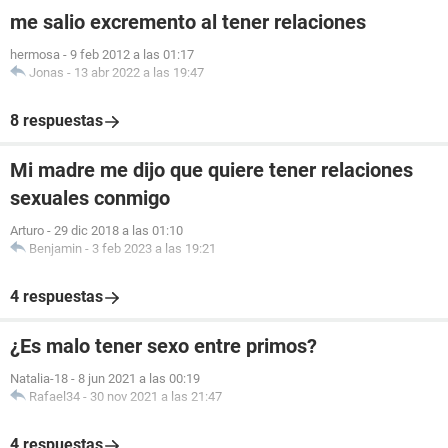
me salio excremento al tener relaciones
hermosa
-
9 feb 2012 a las 01:17
Jonas
-
13 abr 2022 a las 19:47
8 respuestas
Mi madre me dijo que quiere tener relaciones
sexuales conmigo
Arturo
-
29 dic 2018 a las 01:10
Benjamin
-
3 feb 2023 a las 19:21
4 respuestas
¿Es malo tener sexo entre primos?
Natalia-18
-
8 jun 2021 a las 00:19
Rafael34
-
30 nov 2021 a las 21:47
4 respuestas