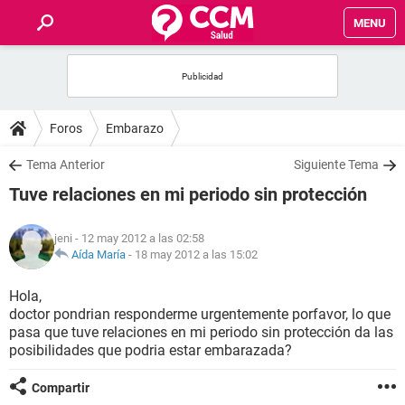
MENU
INICIO
FOROS
Foros
Embarazo
SALUD
Tema Anterior
Siguiente Tema
Tuve relaciones en mi periodo sin protección
FAMILIA
jeni
- 12 may 2012 a las 02:58
NUTRICIÓN
Aída María
-
18 may 2012 a las 15:02
Hola,
BIENESTAR
doctor pondrian responderme urgentemente porfavor, lo que
pasa que tuve relaciones en mi periodo sin protección da las
SEXUALIDAD
posibilidades que podria estar embarazada?
Compartir
GLOSARIO