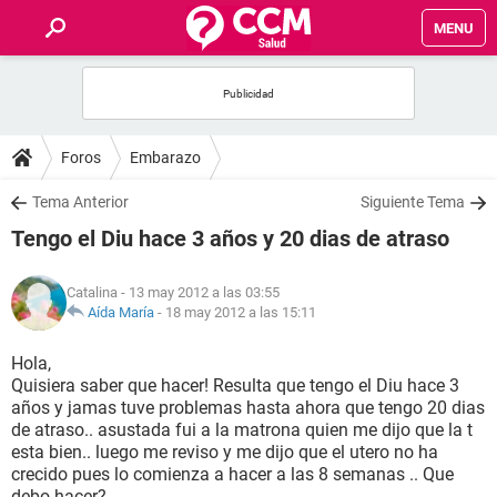
MENU
INICIO
FOROS
Foros
Embarazo
SALUD
Tema Anterior
Siguiente Tema
Tengo el Diu hace 3 años y 20 dias de atraso
FAMILIA
Catalina
- 13 may 2012 a las 03:55
NUTRICIÓN
Aída María
-
18 may 2012 a las 15:11
Hola,
BIENESTAR
Quisiera saber que hacer! Resulta que tengo el Diu hace 3
años y jamas tuve problemas hasta ahora que tengo 20 dias
SEXUALIDAD
de atraso.. asustada fui a la matrona quien me dijo que la t
esta bien.. luego me reviso y me dijo que el utero no ha
crecido pues lo comienza a hacer a las 8 semanas .. Que
GLOSARIO
debo hacer?