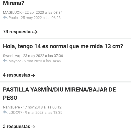
Mirena?
MAGILUOK
-
22 abr 2020 a las 08:34
Paula
-
25 may 2022 a las 06:28
73 respuestas
Hola, tengo 14 es normal que me mida 13 cm?
SweetLwq
-
23 may 2022 a las 07:06
Maynor
-
6 mar 2023 a las 04:46
4 respuestas
PASTILLA YASMÍN/DIU MIRENA/BAJAR DE
PESO
NanizBere
-
17 nov 2018 a las 00:12
LGDC97
-
9 mar 2023 a las 18:35
3 respuestas