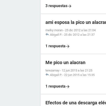
3 respuestas
ami esposa la pico un alacr
melky moran
-
25 dic 2012 a las 21:04
Abigail P.
-
25 dic 2012 a las 21:37
1 respuesta
Me pico un alacran
terezamay
-
12 jun 2015 a las 21:25
Abigail P.
-
22 jun 2015 a las 15:35
1 respuesta
Efectos de una descarga elé