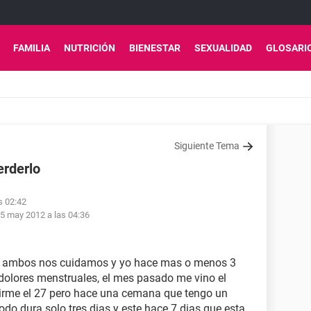
FAMILIA
NUTRICIÓN
BIENESTAR
SEXUALIDAD
GLOSARI
Siguiente Tema
rderlo
s 02:42
5 may 2012 a las 04:36
 y ambos nos cuidamos y yo hace mas o menos 3
dolores menstruales, el mes pasado me vino el
nirme el 27 pero hace una cemana que tengo un
odo dura solo tres dias y este hace 7 dias que esta