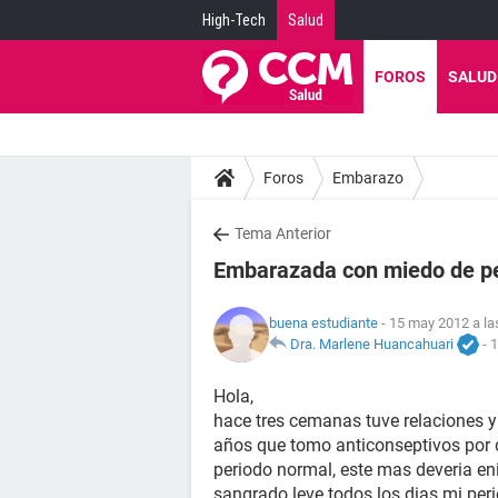
High-Tech
Salud
FOROS
SALUD
Foros
Embarazo
Tema Anterior
Embarazada con miedo de pe
buena estudiante
- 15 may 2012 a la
Dra. Marlene Huancahuari
-
1
Hola,
hace tres cemanas tuve relaciones
años que tomo anticonseptivos por 
periodo normal, este mas deveria e
sangrado leve todos los dias mi peri