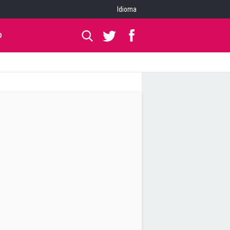
Idioma
O