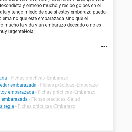
ekondista y entreno mucho y recibo golpes en el
trata y tengo miedo de que si estoy embaraza pueda
oblema no que este embarazada sino que el
oro mucho la vida y un embarazo deceado o no es
muy urgenteHola,
zada
-
Fichas prácticas -Embarazo
uedar embarazada
-
Fichas prácticas -Embarazo
estoy embarazada
-
Fichas prácticas -Embarazo
ar embarazada
-
Fichas prácticas -Salud
a regla
-
Fichas prácticas -Embarazo