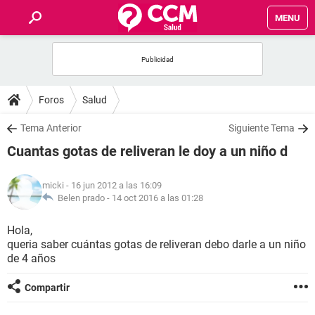
MENU
INICIO
FOROS
Foros
Salud
SALUD
Tema Anterior
Siguiente Tema
Cuantas gotas de reliveran le doy a un niño d
FAMILIA
micki
- 16 jun 2012 a las 16:09
NUTRICIÓN
Belen prado -
14 oct 2016 a las 01:28
Hola,
BIENESTAR
queria saber cuántas gotas de reliveran debo darle a un niño
de 4 años
SEXUALIDAD
Compartir
GLOSARIO