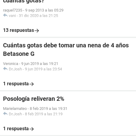
cuantas gotas?
raquel7235
-
9 sep 2013 a las 05:29
vani
-
31 dic 2020 a las 21:25
13 respuestas
Cuántas gotas debe tomar una nena de 4 años
Betasone G
Veronica
-
9 jun 2019 a las 19:21
Dr.Josh
-
9 jun 2019 a las 23:54
1 respuesta
Posología reliveran 2%
Marielamateo
-
8 feb 2019 a las 19:31
Dr.Josh
-
8 feb 2019 a las 21:19
1 respuesta