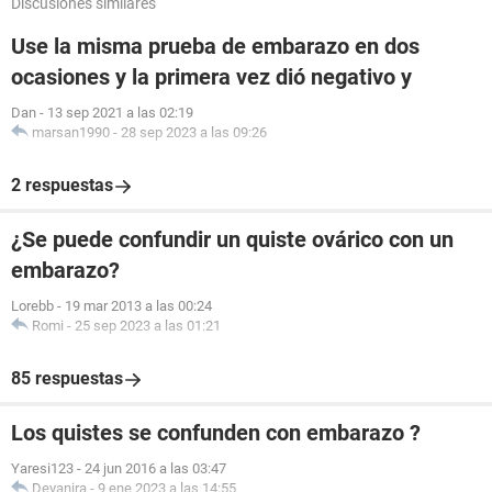
Discusiones similares
Use la misma prueba de embarazo en dos
ocasiones y la primera vez dió negativo y
Dan
-
13 sep 2021 a las 02:19
marsan1990
-
28 sep 2023 a las 09:26
2 respuestas
¿Se puede confundir un quiste ovárico con un
embarazo?
Lorebb
-
19 mar 2013 a las 00:24
Romi
-
25 sep 2023 a las 01:21
85 respuestas
Los quistes se confunden con embarazo ?
Yaresi123
-
24 jun 2016 a las 03:47
Deyanira
-
9 ene 2023 a las 14:55