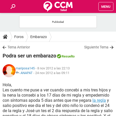
MENU
INICIO
FOROS
Foros
Embarazo
SALUD
Tema Anterior
Siguiente Tema
Podra ser un embarazo
Resuelto
FAMILIA
mariposa145
- 8 nov 2012 a las 22:13
NUTRICIÓN
ANAPAT
-
24 nov 2012 a las 09:11
Hola,
BIENESTAR
Les cuento me puse a ver cuando concebi a mis tres hijos y
la nena la consebi a los 17 días de mi regla y empedernido
SEXUALIDAD
con síntomas apoda 5 días antes que me yegara
la regla
y
salio positivo ese dia el tes y del otro niño lo condenó el 24
de la regla y José un tes el 2 dia respuesta de la regla y salio
GLOSARIO
negativo y el 18 días de atraso síntomas y tes positivó. Y el