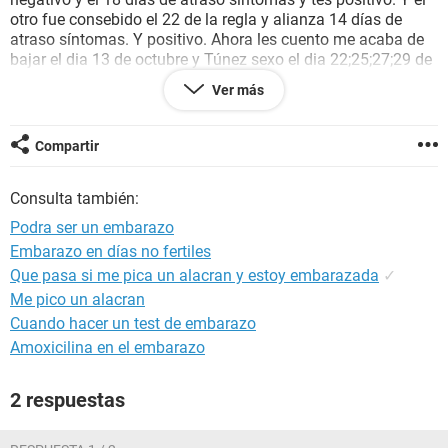
otro fue consebido el 22 de la regla y alianza 14 días de
atraso síntomas. Y positivo. Ahora les cuento me acaba de
bajar el dia 13 de octubre y Túnez sexo el dia 22;25;27;29 de
octubre y el 3;5 de noviembre y desde el 29 flujo y cólicos
Ver más
durante 6 días y Eugenio los cólicos hasta hoy pero me José
un tes en sangre el dia 7 en sangre. Cualitativo y dio
negativos sera q me embarase como los otros embarasos y
Compartir
aun no se detecta la hormona q creen
Consulta también:
Podra ser un embarazo
Embarazo en días no fertiles
Que pasa si me pica un alacran y estoy embarazada
✓
Me pico un alacran
Cuando hacer un test de embarazo
Amoxicilina en el embarazo
2 respuestas