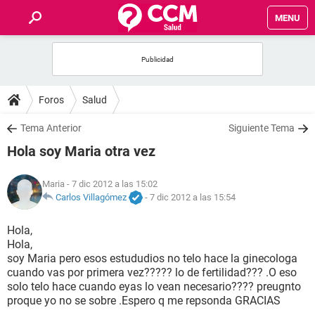
MENU
INICIO
FOROS
Foros
Salud
SALUD
Tema Anterior
Siguiente Tema
Hola soy Maria otra vez
FAMILIA
Maria
- 7 dic 2012 a las 15:02
NUTRICIÓN
Carlos Villagómez
-
7 dic 2012 a las 15:54
Hola,
BIENESTAR
Hola,
soy Maria pero esos estududios no telo hace la ginecologa
SEXUALIDAD
cuando vas por primera vez????? lo de fertilidad??? .O eso
solo telo hace cuando eyas lo vean necesario???? preugnto
proque yo no se sobre .Espero q me repsonda GRACIAS
GLOSARIO