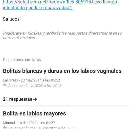
https://salud.ccm.net/forum/affich-305915-llevo-tiempo-
intentando-quedar-embarazada#1
Saludos
Regístrate en Kioskea y recibirás las respuestas directamente en tu
correo electrónico
Discusiones similares
Bolitas blancas y duras en los labios vaginales
Leliloreto
-
23 may 2014 a las 05:52
Anonimo
-
6 nov 2020 a las 03:43
21 respuestas
Bolita en labios mayores
Mirasol
-
16 dic 2022 a las 01:27
usuario anónimo
-
16 dic 2022 a las 03:39