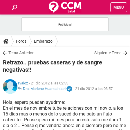
MENU
INICIO
FOROS
Foros
Embarazo
SALUD
Tema Anterior
Siguiente Tema
Retrazo.. pruebas caseras y de sangre
FAMILIA
negativas!!
NUTRICIÓN
avaloz
- 21 dic 2012 a las 02:55
Dra. Marlene Huancahuari
-
21 dic 2012 a las 03:57
BIENESTAR
Hola, espero puedan ayudrme:
En el mes de noviembre tube relaciones con mi novio, a los
SEXUALIDAD
15 dias mas o menos de lo sucedido me bajo un flujo
cafeciito.. Pense q era mi mes pero no este solo me duro 1
dia o 2 .. Pense q me vendria ahora en diciembre pero no me
GLOSARIO