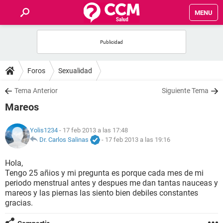
MENU
INICIO
FOROS
Foros
Sexualidad
SALUD
Tema Anterior
Siguiente Tema
Mareos
FAMILIA
Yolis1234
- 17 feb 2013 a las 17:48
NUTRICIÓN
Dr. Carlos Salinas
-
17 feb 2013 a las 19:16
Hola,
BIENESTAR
Tengo 25 añios y mi pregunta es porque cada mes de mi
periodo menstrual antes y despues me dan tantas nauceas y
SEXUALIDAD
mareos y las piernas las siento bien debiles constantes
gracias.
GLOSARIO