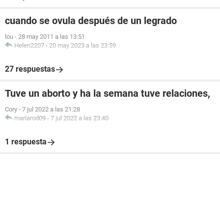
cuando se ovula después de un legrado
lou
-
28 may 2011 a las 13:51
Helen2207
-
20 may 2023 a las 23:59
27 respuestas
Tuve un aborto y ha la semana tuve relaciones,
Cory
-
7 jul 2022 a las 21:28
mariarod09
-
7 jul 2022 a las 23:40
1 respuesta