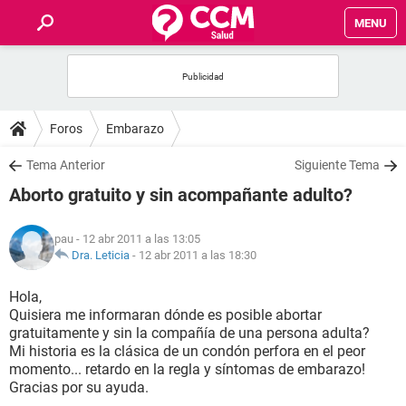
MENU
INICIO
FOROS
Foros
Embarazo
SALUD
Tema Anterior
Siguiente Tema
Aborto gratuito y sin acompañante adulto?
FAMILIA
pau
- 12 abr 2011 a las 13:05
NUTRICIÓN
Dra. Leticia
-
12 abr 2011 a las 18:30
Hola,
BIENESTAR
Quisiera me informaran dónde es posible abortar
gratuitamente y sin la compañía de una persona adulta?
SEXUALIDAD
Mi historia es la clásica de un condón perfora en el peor
momento... retardo en la regla y síntomas de embarazo!
Gracias por su ayuda.
GLOSARIO