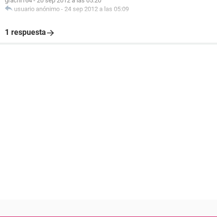
grachi164
-
20 sep 2012 a las 05:20
usuario anónimo
-
24 sep 2012 a las 05:09
1 respuesta