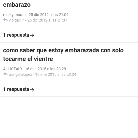
embarazo
melky moran
-
25 dic 2012 a las 21:04
Abigail P.
-
25 dic 2012 a las 21:37
1 respuesta
como saber que estoy embarazada con solo
tocarme el vientre
ALLISTAIR
-
16 ene 2015 a las 23:28
aangelalopez
-
16 ene 2015 a las 23:34
1 respuesta