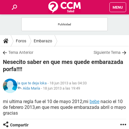
MENU
INICIO
FOROS
Foros
Embarazo
SALUD
Tema Anterior
Siguiente Tema
Nesecito saber en que mes quede embarazada
FAMILIA
porfa!!!!
NUTRICIÓN
la que te deja loka
- 18 jun 2013 a las 04:33
Aída María
-
18 jun 2013 a las 19:49
BIENESTAR
mi ultima regla fue el 10 de mayo 2012,mi
bebe
nacio el 10
de febrero 2013,en que mes quede embarazada abril o mayo
SEXUALIDAD
gracias
GLOSARIO
Compartir