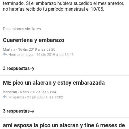
terminado. Si el embarazo hubiera sucedido el mes anterior,
no habrías recibido tu período menstrual el 10/05.
Discusiones similares
Cuarentena y embarazo
Martina
-
16 dic 2019 a las 08:20
Hermanamayor
-
16 dic 2019 a las 16:46
3 respuestas
ME pico un alacran y estoy embarazada
lesperan
-
6 sep 2012 a las 21:34
Miligarcia
-
31 jul 2023 a las 11:02
3 respuestas
ami esposa la pico un alacran y tine 6 meses de