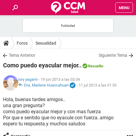
MENU
INICIO
FOROS
Foros
Sexualidad
SALUD
Tema Anterior
Siguiente Tema
Como puedo eyacular mejor..
Resuelto
FAMILIA
iory yagami
- 19 jun 2013 a las 03:34
NUTRICIÓN
Dra. Marlene Huancahuari
-
11 jul 2013 a las 01:53
Hola, buenas tardes amigos..
BIENESTAR
una gran pregunta?
como puedo eyacular mejor y con mas fuerza
SEXUALIDAD
Por que e sentido que no eyacule con fuerza..amigo
espero tu respuesta.y muchos saludos
GLOSARIO