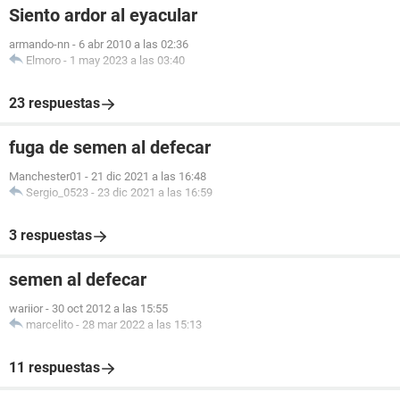
Siento ardor al eyacular
armando-nn
-
6 abr 2010 a las 02:36
Elmoro
-
1 may 2023 a las 03:40
23 respuestas
fuga de semen al defecar
Manchester01
-
21 dic 2021 a las 16:48
Sergio_0523
-
23 dic 2021 a las 16:59
3 respuestas
semen al defecar
wariior
-
30 oct 2012 a las 15:55
marcelito
-
28 mar 2022 a las 15:13
11 respuestas