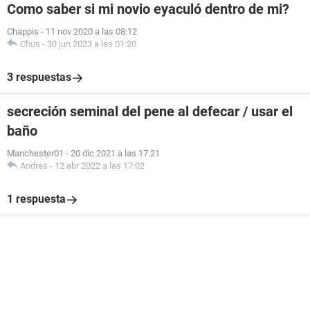
Como saber si mi novio eyaculó dentro de mi?
Chappis
-
11 nov 2020 a las 08:12
Chus
-
30 jun 2023 a las 01:20
3 respuestas
secreción seminal del pene al defecar / usar el
baño
Manchester01
-
20 dic 2021 a las 17:21
Andres
-
12 abr 2022 a las 17:02
1 respuesta