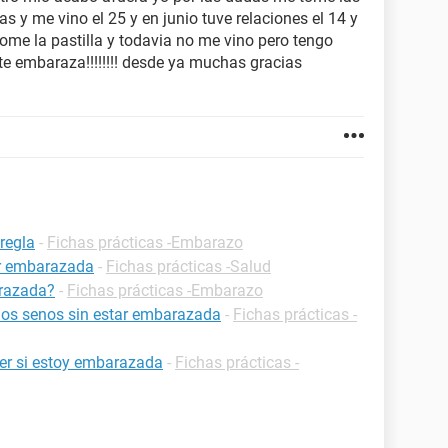
as y me vino el 25 y en junio tuve relaciones el 14 y
me la pastilla y todavia no me vino pero tengo
e embaraza!!!!!!!! desde ya muchas gracias
regla
-
Fichas prácticas -Embarazo
ar embarazada
-
Fichas prácticas -Salud
razada?
-
Fichas prácticas -Embarazo
 los senos sin estar embarazada
-
Fichas prácticas -
er si estoy embarazada
-
Fichas prácticas -