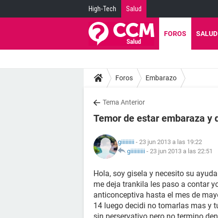
High-Tech
Salud
FOROS
SALUD
Foros
Embarazo
Tema Anterior
Temor de estar embaraza y 
giiiiiiiii
- 23 jun 2013 a las 19:22
giiiiiiiiii
-
23 jun 2013 a las 22:51
Hola, soy gisela y necesito su ayud
me deja trankila les paso a contar y
anticonceptiva hasta el mes de may
14 luego decidi no tomarlas mas y tuv
sin perservativo pero no termino de