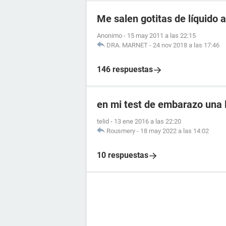
Me salen gotitas de líquido a
Anonimo
-
15 may 2011 a las 22:15
DRA. MARNET
-
24 nov 2018 a las 17:46
146 respuestas
en mi test de embarazo una l
telid
-
13 ene 2016 a las 22:20
Rousmery
-
18 may 2022 a las 14:02
10 respuestas