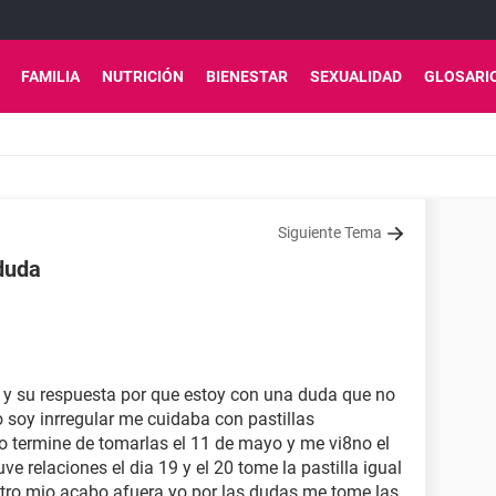
FAMILIA
NUTRICIÓN
BIENESTAR
SEXUALIDAD
GLOSARI
Siguiente Tema
duda
a y su respuesta por que estoy con una duda que no
o soy inrregular me cuidaba con pastillas
o termine de tomarlas el 11 de mayo y me vi8no el
e relaciones el dia 19 y el 20 tome la pastilla igual
ntro mio acabo afuera yo por las dudas me tome las