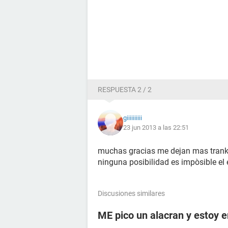
RESPUESTA 2 / 2
giiiiiiiiii
23 jun 2013 a las 22:51
muchas gracias me dejan mas tranki
ninguna posibilidad es impòsible el 
Discusiones similares
ME pico un alacran y estoy