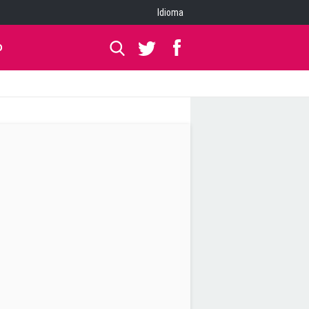
Idioma
O