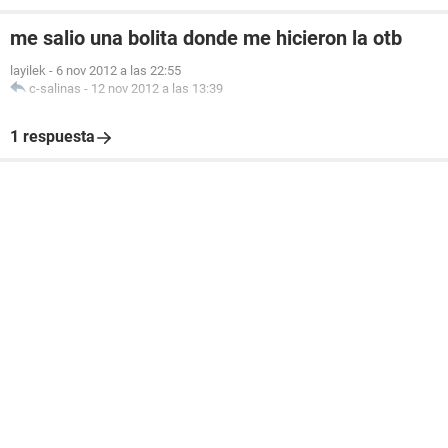
me salio una bolita donde me hicieron la otb
layilek
-
6 nov 2012 a las 22:55
c-salinas
-
12 nov 2012 a las 13:39
1 respuesta