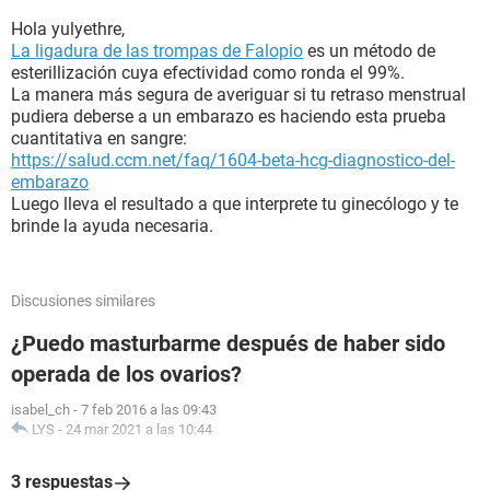
Hola yulyethre,
La ligadura de las trompas de Falopio
es un método de
esterillización cuya efectividad como ronda el 99%.
La manera más segura de averiguar si tu retraso menstrual
pudiera deberse a un embarazo es haciendo esta prueba
cuantitativa en sangre:
https://salud.ccm.net/faq/1604-beta-hcg-diagnostico-del-
embarazo
Luego lleva el resultado a que interprete tu ginecólogo y te
brinde la ayuda necesaria.
Discusiones similares
¿Puedo masturbarme después de haber sido
operada de los ovarios?
isabel_ch
-
7 feb 2016 a las 09:43
LYS
-
24 mar 2021 a las 10:44
3 respuestas