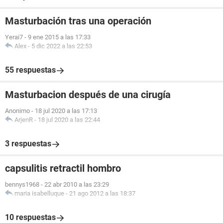
Masturbación tras una operación
Yerai7
-
9 ene 2015 a las 17:33
Alex
-
5 dic 2022 a las 22:53
55 respuestas
Masturbacion después de una cirugía
Anonimo
-
18 jul 2020 a las 17:13
ArjenR
-
18 jul 2020 a las 22:44
3 respuestas
capsulitis retractil hombro
bennys1968
-
22 abr 2010 a las 23:29
maria isabelluque
-
21 ago 2012 a las 18:37
10 respuestas