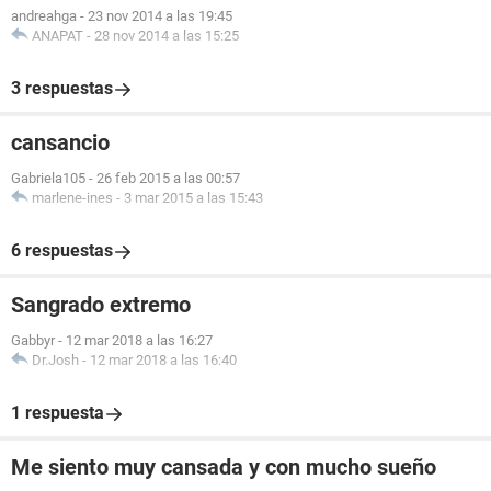
andreahga
-
23 nov 2014 a las 19:45
ANAPAT
-
28 nov 2014 a las 15:25
3 respuestas
cansancio
Gabriela105
-
26 feb 2015 a las 00:57
marlene-ines
-
3 mar 2015 a las 15:43
6 respuestas
Sangrado extremo
Gabbyr
-
12 mar 2018 a las 16:27
Dr.Josh
-
12 mar 2018 a las 16:40
1 respuesta
Me siento muy cansada y con mucho sueño