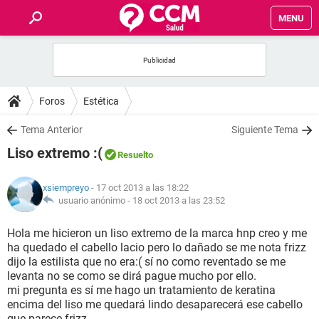
MENU
INICIO
FOROS
Foros
Estética
SALUD
Tema Anterior
Siguiente Tema
Liso extremo :(
Resuelto
FAMILIA
xsiempreyo
- 17 oct 2013 a las 18:22
NUTRICIÓN
usuario anónimo -
18 oct 2013 a las 23:52
Hola me hicieron un liso extremo de la marca hnp creo y me
BIENESTAR
ha quedado el cabello lacio pero lo dañado se me nota frizz
dijo la estilista que no era:( sí no como reventado se me
SEXUALIDAD
levanta no se como se dirá pague mucho por ello.
mi pregunta es sí me hago un tratamiento de keratina
encima del liso me quedará lindo desaparecerá ese cabello
GLOSARIO
que parece frizz