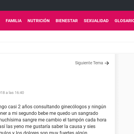
FAMILIA
NUTRICIÓN
BIENESTAR
SEXUALIDAD
GLOSARI
Siguiente Tema
18 a las 16:40
engo casi 2 años consultando ginecólogos y ningún
tener a mi segundo bebe me quedo un sangrado
 muchísima sangre me cambio el tampón cada hora
sí las yeno me gustaría saber la causa y sies
ulos y los dolores son muy fuertes algún