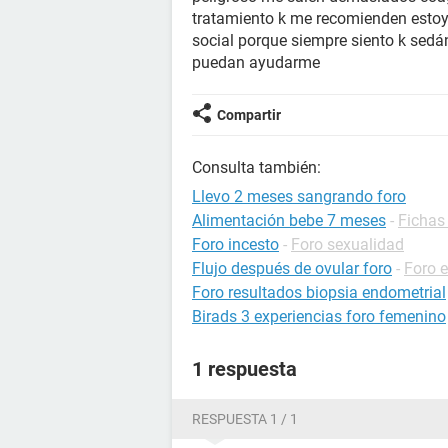
tratamiento k me recomienden estoy
social porque siempre siento k sedá
puedan ayudarme
Compartir
Consulta también:
Llevo 2 meses sangrando foro
Alimentación bebe 7 meses
-
Fichas 
Foro incesto
-
Foro sexualidad
Flujo después de ovular foro
-
Foro 
Foro resultados biopsia endometrial
Birads 3 experiencias foro femenino
1 respuesta
RESPUESTA 1 / 1