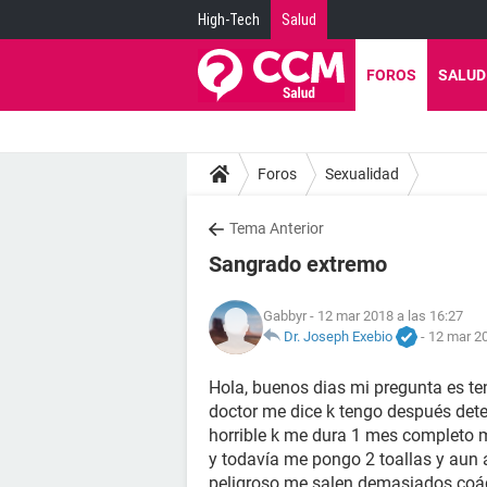
High-Tech
Salud
FOROS
SALUD
Foros
Sexualidad
Tema Anterior
Sangrado extremo
Gabbyr
- 12 mar 2018 a las 16:27
Dr. Joseph Exebio
-
12 mar 20
Hola, buenos dias mi pregunta es t
doctor me dice k tengo después de
horrible k me dura 1 mes completo
y todavía me pongo 2 toallas y aun a
peligroso me salen demasiados coág