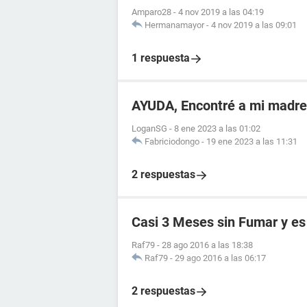
Amparo28
-
4 nov 2019 a las 04:19
Hermanamayor
-
4 nov 2019 a las 09:01
1 respuesta
AYUDA, Encontré a mi madr
LoganSG
-
8 ene 2023 a las 01:02
Fabriciodongo
-
19 ene 2023 a las 11:31
2 respuestas
Casi 3 Meses sin Fumar y es 
Raf79
-
28 ago 2016 a las 18:38
Raf79
-
29 ago 2016 a las 06:17
2 respuestas