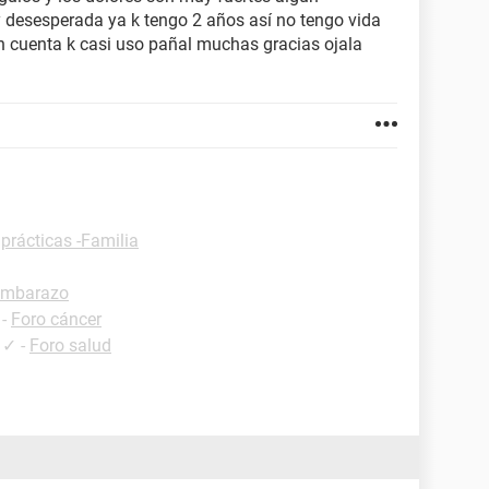
 desesperada ya k tengo 2 años así no tengo vida
n cuenta k casi uso pañal muchas gracias ojala
prácticas -Familia
embarazo
-
Foro cáncer
✓
-
Foro salud