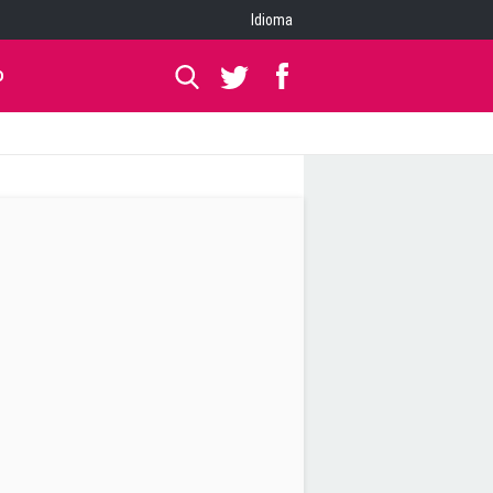
Idioma
O