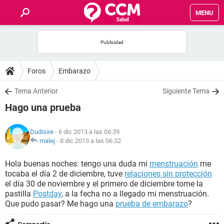
MENU
INICIO
FOROS
Foros
Embarazo
SALUD
Tema Anterior
Siguiente Tema
Hago una prueba
FAMILIA
Dudisire
- 6 dic 2013 a las 06:39
NUTRICIÓN
malej
-
8 dic 2013 a las 06:32
Hola buenas noches: tengo una duda mi
menstruación
me
BIENESTAR
tocaba el día 2 de diciembre, tuve
relaciones sin protección
el día 30 de noviembre y el primero de diciembre tome la
SEXUALIDAD
pastilla
Postday
, a la fecha no a llegado mi menstruación.
Que pudo pasar? Me hago una
prueba de embarazo
?
GLOSARIO