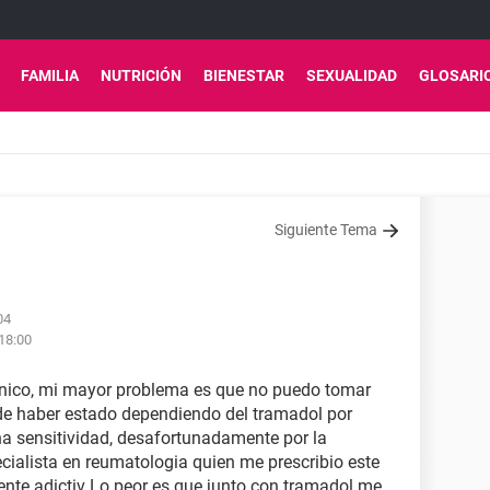
FAMILIA
NUTRICIÓN
BIENESTAR
SEXUALIDAD
GLOSARI
Siguiente Tema
04
18:00
nico, mi mayor problema es que no puedo tomar
e haber estado dependiendo del tramadol por
una sensitividad, desafortunadamente por la
cialista en reumatologia quien me prescribio este
nte adictiv Lo peor es que junto con tramadol me