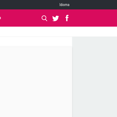
Idioma
O