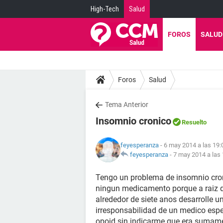
High-Tech
Salud
FOROS
SALUD
Foros
Salud
Tema Anterior
Insomnio cronico
Resuelto
feyesperanza
- 6 may 2014 a las 19:
feyesperanza
-
7 may 2014 a las 
Tengo un problema de insomnio cro
ningun medicamento porque a raiz d
alrededor de siete anos desarrolle 
irresponsabilidad de un medico espe
opoid sin indicarme que era sumame