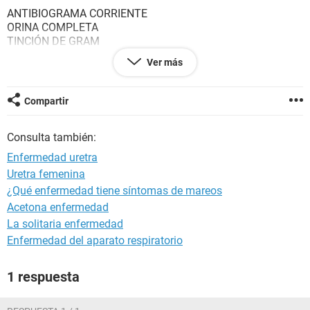
ANTIBIOGRAMA CORRIENTE
ORINA COMPLETA
TINCIÓN DE GRAM
CULTIVO CORRIENTE
Ver más
ORINA, SEDIMENTO
UROCULTIVO
V.D.R.L
Compartir
H.I.V.
CULTIVO MYCOPLASMA Y UREPLASMA-orina primer chorro:
Consulta también:
MYCOPLASMA HOMINIS
CULTIVO MYCOPLASMA Y UREPLASMA-orina primer chorro:
Enfermedad uretra
UREPLASMA UREALYCUM
Uretra femenina
CULTIVO GONOCOCO-orina primer chorro
¿Qué enfermedad tiene síntomas de mareos
CLAMIDIAS-orina primer chorro
CHLAMYDIA TRACHOMATIS
Acetona enfermedad
SECRECIÓN URETRAL
La solitaria enfermedad
CULTIVO UREPLASMA
Enfermedad del aparato respiratorio
Absolutamente TODO negativo, dentro de los rangos
1 respuesta
normales y/o no reactivo, escasa cantidad, no se observan,
desarrollo de flora microbiota normal ETC. TODO NORMAL.