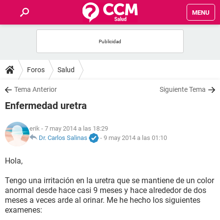
MENU
INICIO
FOROS
Foros
Salud
SALUD
Tema Anterior
Siguiente Tema
Enfermedad uretra
FAMILIA
erik
- 7 may 2014 a las 18:29
NUTRICIÓN
Dr. Carlos Salinas
-
9 may 2014 a las 01:10
Hola,
BIENESTAR
Tengo una irritación en la uretra que se mantiene de un color
SEXUALIDAD
anormal desde hace casi 9 meses y hace alrededor de dos
meses a veces arde al orinar. Me he hecho los siguientes
examenes:
GLOSARIO