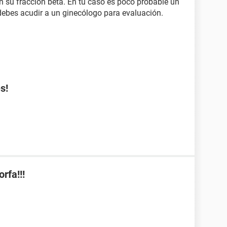
su fracción beta. En tu caso es poco probable un
debes acudir a un ginecólogo para evaluación.
s!
rfa!!!