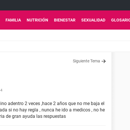
FAMILIA
NUTRICIÓN
BIENESTAR
SEXUALIDAD
GLOSARI
Siguiente Tema
14
vino adentro 2 veces ,hace 2 años que no me baja el
da si no hay regla , nunca he ido a medicos , no he
eria de gran ayuda las respuestas