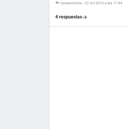
lunaanonima
-
22 oct 2016 a las 17:44
4 respuestas