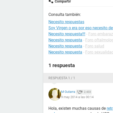
Compartir
Consulta también:
Necesito respuestas
Soy Virgen o era por eso necesito d
Necesito respuesta!!!
-
Foro embara
Necesito respuesta
-
Foro oftalmolo
Necesito respuesta
-
Foro salud
Necesito respuesta
-
Foro sexualida
1 respuesta
RESPUESTA 1 / 1
M Gutarra
2.433
9 may 2014 a las 00:14
Hola, existen muchas causas de
ret