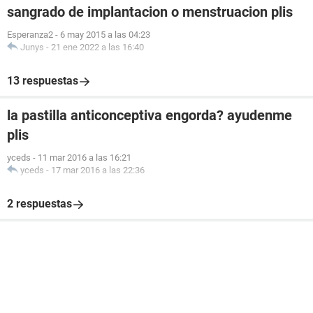
sangrado de implantacion o menstruacion plis
Esperanza2
-
6 may 2015 a las 04:23
Junys
-
21 ene 2022 a las 16:40
13 respuestas
la pastilla anticonceptiva engorda? ayudenme
plis
yceds
-
11 mar 2016 a las 16:21
yceds
-
17 mar 2016 a las 22:36
2 respuestas