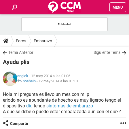
MENU
INICIO
FOROS
Foros
Embarazo
SALUD
Tema Anterior
Siguiente Tema
Ayuda plis
FAMILIA
angiek
- 12 may 2014 a las 01:06
NUTRICIÓN
noehein
-
12 may 2014 a las 01:10
Hola mi pregunta es llevo un mes con mi p
BIENESTAR
eriodo no es abundante de hoecho es muy ligeroo tengo el
dispositivo
diu
tengo
sintomas de embarazo
SEXUALIDAD
A que se debe ó puedo estar embarazada aun con el diu??
Compartir
GLOSARIO