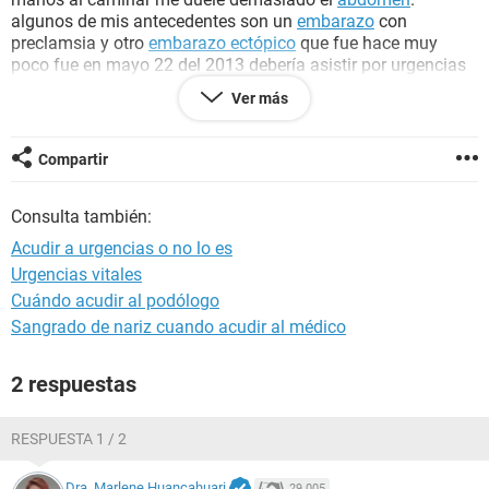
algunos de mis antecedentes son un
embarazo
con
preclamsia y otro
embarazo ectópico
que fue hace muy
poco fue en mayo 22 del 2013 debería asistir por urgencias
o los síntomas son normales me habían dicho que tendría
Ver más
mi bb el 22 de mayo pero es que las molestas son
insoportables debería acudir inmediatamente
Compartir
Consulta también:
Acudir a urgencias o no lo es
Urgencias vitales
Cuándo acudir al podólogo
Sangrado de nariz cuando acudir al médico
2 respuestas
RESPUESTA 1 / 2
Dra. Marlene Huancahuari
29.005