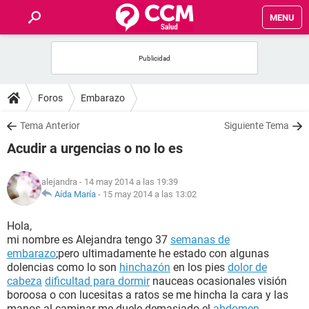
MENU
INICIO
FOROS
Foros
Embarazo
SALUD
Tema Anterior
Siguiente Tema
Acudir a urgencias o no lo es
FAMILIA
alejandra
- 14 may 2014 a las 19:39
NUTRICIÓN
Aída María
-
15 may 2014 a las 13:02
Hola,
BIENESTAR
mi nombre es Alejandra tengo 37
semanas de
embarazo
;pero ultimadamente he estado con algunas
SEXUALIDAD
dolencias como lo son
hinchazón
en los pies
dolor de
cabeza
dificultad para dormir
nauceas ocasionales visión
boroosa o con lucesitas a ratos se me hincha la cara y las
GLOSARIO
manos al caminar me duele demasiado el
abdomen
.