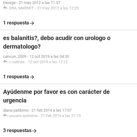
George
-
21 may 2012 a las 11:57
DRA. MARNET
-
21 may 2012 a las 12:25
1 respuesta
es balanitis?, debo acudir con urologo o
dermatologo?
cancun_2009
-
12 oct 2019 a las 04:30
c-salinas
-
12 oct 2019 a las 17:12
1 respuesta
Ayúdenme por favor es con carácter de
urgencia
diana paldomo
-
21 feb 2014 a las 17:07
usuario anónimo
-
21 feb 2014 a las 21:10
3 respuestas