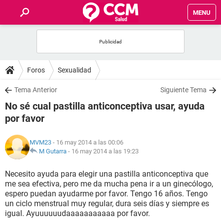
MENU
INICIO
FOROS
Foros
Sexualidad
SALUD
Tema Anterior
Siguiente Tema
No sé cual pastilla anticonceptiva usar, ayuda
FAMILIA
por favor
NUTRICIÓN
MVM23
- 16 may 2014 a las 00:06
M Gutarra
-
16 may 2014 a las 19:23
BIENESTAR
Necesito ayuda para elegir una pastilla anticonceptiva que
me sea efectiva, pero me da mucha pena ir a un ginecólogo,
SEXUALIDAD
espero puedan ayudarme por favor. Tengo 16 años. Tengo
un ciclo menstrual muy regular, dura seis días y siempre es
igual. Ayuuuuuudaaaaaaaaaaa por favor.
GLOSARIO