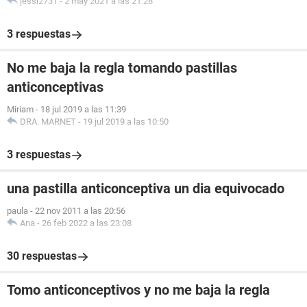
jessi2731
-
2 may 2021 a las 21:28
3 respuestas
No me baja la regla tomando pastillas
anticonceptivas
Miriam
-
18 jul 2019 a las 11:39
DRA. MARNET
-
19 jul 2019 a las 10:50
3 respuestas
una pastilla anticonceptiva un dia equivocado
paula
-
22 nov 2011 a las 20:56
Ana
-
26 feb 2022 a las 23:08
30 respuestas
Tomo anticonceptivos y no me baja la regla