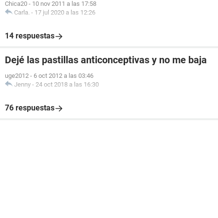
Chica20
-
10 nov 2011 a las 17:58
Carla.
-
17 jul 2020 a las 12:26
14 respuestas
Dejé las pastillas anticonceptivas y no me baja
uge2012
-
6 oct 2012 a las 03:46
Jenny
-
24 oct 2018 a las 16:30
76 respuestas