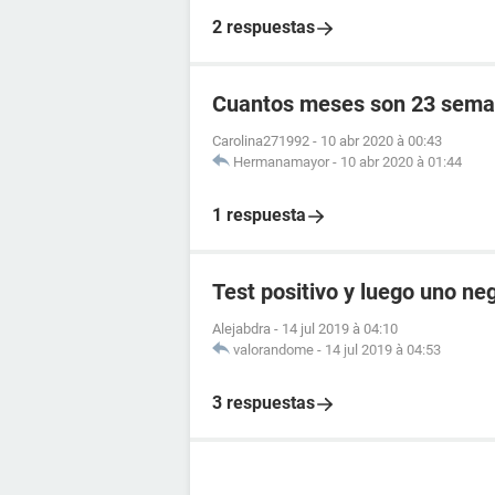
2 respuestas
Cuantos meses son 23 sema
Carolina271992
-
10 abr 2020 à 00:43
Hermanamayor
-
10 abr 2020 à 01:44
1 respuesta
Test positivo y luego uno ne
Alejabdra
-
14 jul 2019 à 04:10
valorandome
-
14 jul 2019 à 04:53
3 respuestas