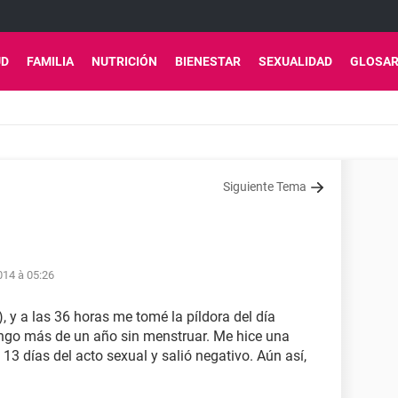
UD
FAMILIA
NUTRICIÓN
BIENESTAR
SEXUALIDAD
GLOSAR
Siguiente Tema
14 à 05:26
), y a las 36 horas me tomé la píldora del día
engo más de un año sin menstruar. Me hice una
3 días del acto sexual y salió negativo. Aún así,