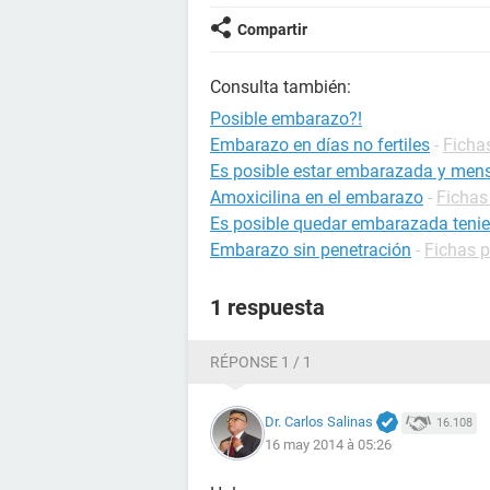
Compartir
Consulta también:
Posible embarazo?!
Embarazo en días no fertiles
-
Ficha
Es posible estar embarazada y mens
Amoxicilina en el embarazo
-
Fichas
Es posible quedar embarazada tenie
Embarazo sin penetración
-
Fichas 
1 respuesta
RÉPONSE 1 / 1
Dr. Carlos Salinas
16.108
16 may 2014 à 05:26