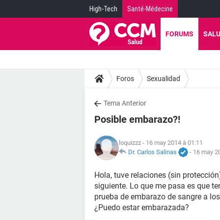
High-Tech
Santé-Médecine
FORUMS
SAL
Foros
Sexualidad
Tema Anterior
Posible embarazo?!
loquizzz
- 16 may 2014 à 01:11
Dr. Carlos Salinas
-
16 may 20
Hola, tuve relaciones (sin protección
siguiente. Lo que me pasa es que t
prueba de embarazo de sangre a los 1
¿Puedo estar embarazada?