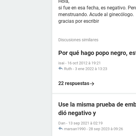
Hola,
si fue en esa fecha, es negativo. Pe
menstruando. Acude al ginecólogo.
gracias por escribir
Discusiones similares
Por qué hago popo negro, e
isai
-
16 oct 2012 à 19:21
Ruth
-
3 ene 2022 à 13:23
22 respuestas
Use la misma prueba de emba
dió negativo y
Dan
-
13 sep 2021 à 02:19
marsan1990
-
28 sep 2023 à 09:26