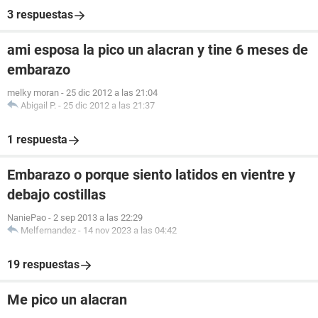
3 respuestas
ami esposa la pico un alacran y tine 6 meses de
embarazo
melky moran
-
25 dic 2012 a las 21:04
Abigail P.
-
25 dic 2012 a las 21:37
1 respuesta
Embarazo o porque siento latidos en vientre y
debajo costillas
NaniePao
-
2 sep 2013 a las 22:29
Melfernandez
-
14 nov 2023 a las 04:42
19 respuestas
Me pico un alacran