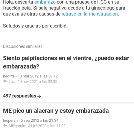
Hola, descarta
embarazo
con una prueba de HCG en su
fracción beta. Si sale negativa acude a tu ginecólogo para
que evalúe otras causas de
retraso en la menstruación
.
Saludos y gracias por escribir!
Discusiones similares
Siento palpitaciones en el vientre, ¿puedo estar
embarazada?
negrita
-
13 mar 2012 a las 07:12
Luz
-
14 nov 2021 a las 02:35
497 respuestas
ME pico un alacran y estoy embarazada
lesperan
-
6 sep 2012 a las 21:34
Miligarcia
-
31 jul 2023 a las 11:02