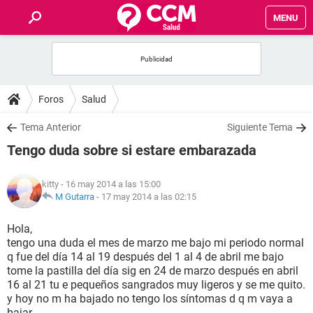
MENU
INICIO
FOROS
Foros
Salud
SALUD
Tema Anterior
Siguiente Tema
Tengo duda sobre si estare embarazada
FAMILIA
kitty
- 16 may 2014 a las 15:00
NUTRICIÓN
M Gutarra
-
17 may 2014 a las 02:15
Hola,
BIENESTAR
tengo una duda el mes de marzo me bajo mi periodo normal
q fue del día 14 al 19 después del 1 al 4 de abril me bajo
SEXUALIDAD
tome la pastilla del día sig en 24 de marzo después en abril
16 al 21 tu e pequeños sangrados muy ligeros y se me quito.
y hoy no m ha bajado no tengo los síntomas d q m vaya a
GLOSARIO
bajar ....