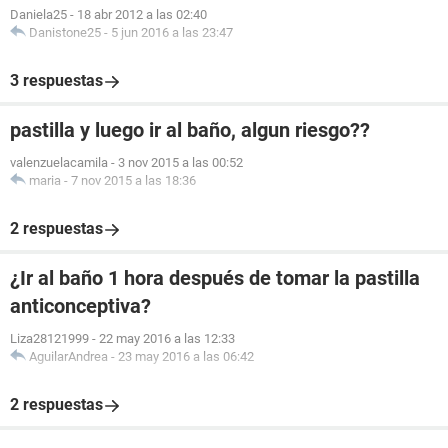
Daniela25
-
18 abr 2012 a las 02:40
Danistone25
-
5 jun 2016 a las 23:47
3 respuestas
pastilla y luego ir al baño, algun riesgo??
valenzuelacamila
-
3 nov 2015 a las 00:52
maria
-
7 nov 2015 a las 18:36
2 respuestas
¿Ir al baño 1 hora después de tomar la pastilla
anticonceptiva?
Liza28121999
-
22 may 2016 a las 12:33
AguilarAndrea
-
23 may 2016 a las 06:42
2 respuestas