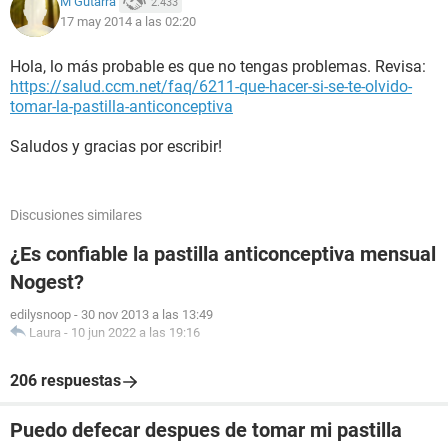
M Gutarra
2.433
17 may 2014 a las 02:20
Hola, lo más probable es que no tengas problemas. Revisa:
https://salud.ccm.net/faq/6211-que-hacer-si-se-te-olvido-
tomar-la-pastilla-anticonceptiva
Saludos y gracias por escribir!
Discusiones similares
¿Es confiable la pastilla anticonceptiva mensual
Nogest?
edilysnoop
-
30 nov 2013 a las 13:49
Laura
-
10 jun 2022 a las 19:16
206 respuestas
Puedo defecar despues de tomar mi pastilla