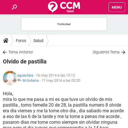
MENU
INICIO
FOROS
Foros
Salud
SALUD
Tema Anterior
Siguiente Tema
Olvido de pastilla
FAMILIA
aguaclara
- 16 may 2014 a las 15:12
NUTRICIÓN
M Gutarra
-
17 may 2014 a las 02:20
Hola,
BIENESTAR
mira lo que me pasa a mi es que tuve un olvido de mis
pastilla , tomo femelle 20 de 28, la pastilla numero 8 olvide
SEXUALIDAD
era dia viernes y me la tome otro dia , dia sabado me acorde
a eso de las 6 de la tarde y me la tome a penas me acorde ,
pasaron dias me tome como siempre sin olvidar ninguna
GLOSARIO
mas pero el dia jueves que correspondia a la 14 tuve