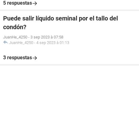
5 respuestas
Puede salir líquido seminal por el tallo del
condón?
JuanHe_4250
-
3 sep 2023 à 07:58
JuanHe_4250
-
4 sep 2023 à 01:13
3 respuestas