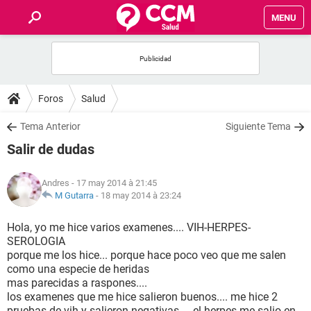
MENU
INICIO
FORUMS
Foros
Salud
SALUD
Tema Anterior
Siguiente Tema
Salir de dudas
FAMILIA
Andres
- 17 may 2014 à 21:45
NUTRICIÓN
M Gutarra
-
18 may 2014 à 23:24
Hola, yo me hice varios examenes.... VIH-HERPES-
BIENESTAR
SEROLOGIA
porque me los hice... porque hace poco veo que me salen
SEXUALIDAD
como una especie de heridas
mas parecidas a raspones....
los examenes que me hice salieron buenos.... me hice 2
GLOSARIO
pruebas de vih y salieron negativas.... el herpes me salio en