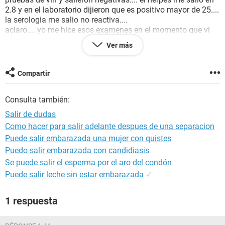
2.8 y en el laboratorio dijieron que es positivo mayor de 25....
la serologia me salio no reactiva....
aclaro.... yo me hice esos examenes en el momento que vi
que me salio algo...
Ver más
puedo confiar en esos examenes?
le puedo contribuir a que me maltrate con mi ropa interior?
lo puedo contribuir a que es por el calor, ya que
Compartir
anteriormente yo vivia en tierra fria... y ahora vivo en una
parte donde hace bastante calor...
Consulta también:
muchas gracias....
espero pronta respuesta
Salir de dudas
saludos.....
Como hacer para salir adelante despues de una separacion
Puede salir embarazada una mujer con quistes
Puedo salir embarazada con candidiasis
Se puede salir el esperma por el aro del condón
Puede salir leche sin estar embarazada
✓
1 respuesta