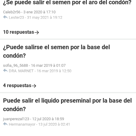
¿Se puede salir el semen por el aro del condón?
Caleb2r56
-
3 ene 2020 à 17:10
Lester23
-
31 may 2021 à 19:12
10 respuestas
¿Puede salirse el semen por la base del
condón?
sofia_96_5688
-
16 mar 2019 à 01:07
DRA. MARNET
-
16 mar 2019 à 12:50
4 respuestas
Puede salir el liquido preseminal por la base del
condón?
juanperezal123
-
12 jul 2020 à 18:59
Hermanamayor
-
13 jul 2020 à 02:41