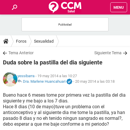
MENU
INICIO
FOROS
Foros
Sexualidad
SALUD
Tema Anterior
Siguiente Tema
Duda sobre la pastilla del dia siguiente
FAMILIA
yessibarra
- 19 may 2014 a las 10:27
NUTRICIÓN
Dra. Marlene Huancahuari
-
20 may 2014 a las 03:18
Bueno hace 6 meses tome por primera vez la pastilla del dia
BIENESTAR
siguiente y me bajo a los 7 dias.
Hace 8 dias (10 de mayo)tuve un problema con el
SEXUALIDAD
anticonceptivo y al siguiente dia me tome la pastilla, ya han
pasado 8 dias y no eh tenido ningun sangrado es normal?,
debo esperar a que me baje conforme a mi periodo?
GLOSARIO