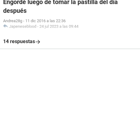
Engordé luego de tomar la pastilla del día
después
Andrea28g
-
11 dic 2016 a las 22:36
Japeneseblood
-
24 jul 2023 a las 09:44
14 respuestas