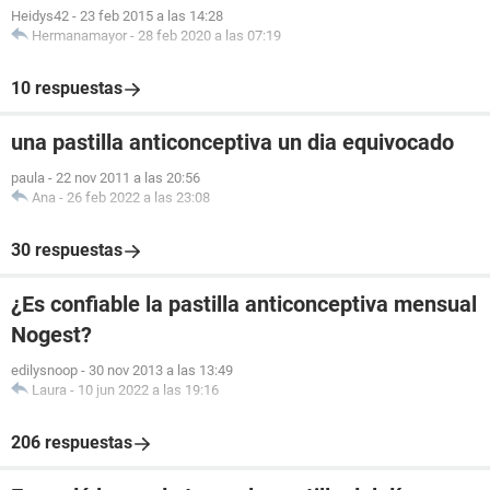
Heidys42
-
23 feb 2015 a las 14:28
Hermanamayor
-
28 feb 2020 a las 07:19
10 respuestas
una pastilla anticonceptiva un dia equivocado
paula
-
22 nov 2011 a las 20:56
Ana
-
26 feb 2022 a las 23:08
30 respuestas
¿Es confiable la pastilla anticonceptiva mensual
Nogest?
edilysnoop
-
30 nov 2013 a las 13:49
Laura
-
10 jun 2022 a las 19:16
206 respuestas