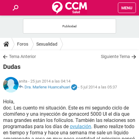
MENU
INICIO
FOROS
Foros
Sexualidad
SALUD
Tema Anterior
Siguiente Tema
Dudas
FAMILIA
anita
- 25 jun 2014 a las 04:14
NUTRICIÓN
Dra. Marlene Huancahuari
-
5 jul 2014 a las 05:37
Hola,
BIENESTAR
doc. Les cuento mi situación. Este es mi segundo ciclo de
clomifeno y una inyección de gonacord 5000 UI el día que
SEXUALIDAD
mas grandes están los folículos. También las relaciones son
programadas para los días de
ovulación
. Bueno realize todo
en tiempo y forma y hace una semana me sale un liquido
GLOSARIO
amarronado a rosa en muy poca cantidad al principio pensé