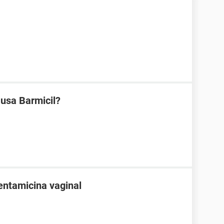
 usa Barmicil?
entamicina vaginal