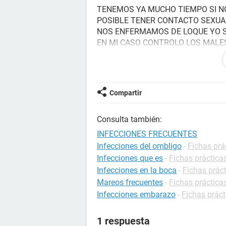
TENEMOS YA MUCHO TIEMPO SI NO
POSIBLE TENER CONTACTO SEXUAL
NOS ENFERMAMOS DE LOQUE YO SU
EN MI CASO CONTROLO LOS MAL
CREMAS Y YA, PERO EL PROBLEMA 
EMPIEZA A ESCORIAR LLEGA EL M
PROVOCANDOLE DOLOR DURANTE S
AFECTADO ENORMEMENTE PUES YO
Compartir
SOLO ES CUESTION QUE DEJEMOS 
TAMBIEN.... :( ES TRISTE PORQU
Consulta también:
TENIDO ESTE TIPO DE PROBLEMAS.
PUDIMOS VER EL TEMA DE UN EMBAR
INFECCIONES FRECUENTES
INCLUSO NUESTRA RELACION YA E
Infecciones del ombligo
-
Fichas prá
Infecciones que es
-
Fichas prácticas
Infecciones en la boca
-
Fichas práct
Mareos frecuentes
-
Fichas práctica
Infecciones embarazo
-
Fichas prác
1 respuesta