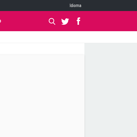
Idioma
O