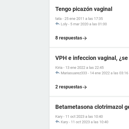
Tengo picazón vaginal
tata
-
25 ene 2011 a las 17:35
Loly
-
5 mar 2020 a las 01:00
8 respuestas
VPH e infeccion vaginal, ¿se
Kiria
-
13 ene 2022 a las 22:45
Mariasuarez333
-
14 ene 2022 a las 03:16
2 respuestas
Betametasona clotrimazol g
Kary
-
11 oct 2023 a las 10:40
Kary
-
11 oct 2023 a las 10:40