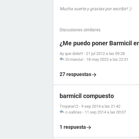
Mucha suerte y gracias por escribir! :)
Discusiones similares
¿Me puedo poner Barmicil en
Ay que dolor!!
-
21 jul 2012 a las 09:28
Dr.manzur
-
18 may 2023 a las 22:51
27 respuestas
barmicil compuesto
Troyana12
-
9 sep 2014 a las 21:42
c-salinas
-
11 sep 2014 a las 00:07
1 respuesta