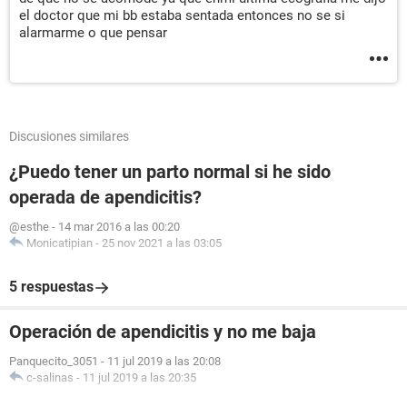
el doctor que mi bb estaba sentada entonces no se si
alarmarme o que pensar
Discusiones similares
¿Puedo tener un parto normal si he sido
operada de apendicitis?
@esthe
-
14 mar 2016 a las 00:20
Monicatipian
-
25 nov 2021 a las 03:05
5 respuestas
Operación de apendicitis y no me baja
Panquecito_3051
-
11 jul 2019 a las 20:08
c-salinas
-
11 jul 2019 a las 20:35