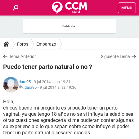
MENU
INICIO
FOROS
Foros
Embarazo
SALUD
Tema Anterior
Siguiente Tema
Puedo tener parto natural o no ?
FAMILIA
dara95
- 9 jul 2014 a las 19:31
NUTRICIÓN
dara95
-
9 jul 2014 a las 19:36
Hola,
BIENESTAR
chicas bueno mi pregunta es si puedo tener un parto
vaginal. ya que tengo 18 años no se si influya la edad o sea
SEXUALIDAD
otras cuestiones agradecería si me pudieran contar algunas
su experiencia o lo que sepan sobre como influye el poder
tener un parto natural o cesárea gracias
GLOSARIO