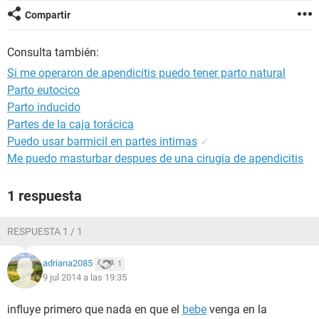
Compartir
Consulta también:
Si me operaron de apendicitis puedo tener parto natural
Parto eutocico
Parto inducido
Partes de la caja torácica
Puedo usar barmicil en partes intimas
✓
Me puedo masturbar despues de una cirugia de apendicitis
1 respuesta
RESPUESTA 1 / 1
adriana2085
1
9 jul 2014 a las 19:35
influye primero que nada en que el
bebe
venga en la