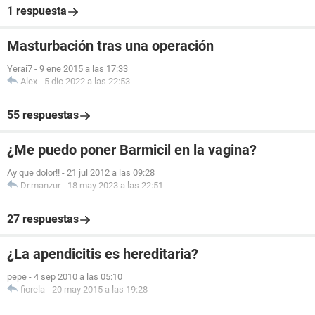
1 respuesta
Masturbación tras una operación
Yerai7
-
9 ene 2015 a las 17:33
Alex
-
5 dic 2022 a las 22:53
55 respuestas
¿Me puedo poner Barmicil en la vagina?
Ay que dolor!!
-
21 jul 2012 a las 09:28
Dr.manzur
-
18 may 2023 a las 22:51
27 respuestas
¿La apendicitis es hereditaria?
pepe
-
4 sep 2010 a las 05:10
fiorela
-
20 may 2015 a las 19:28