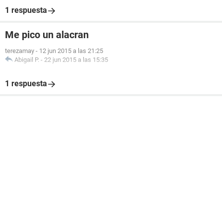
1 respuesta
Me pico un alacran
terezamay
-
12 jun 2015 a las 21:25
Abigail P.
-
22 jun 2015 a las 15:35
1 respuesta