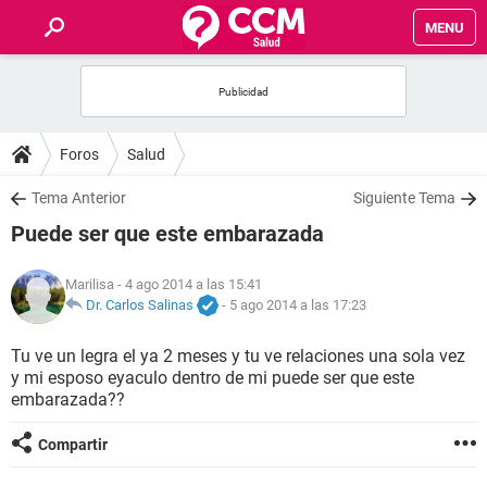
MENU
INICIO
FOROS
Foros
Salud
SALUD
Tema Anterior
Siguiente Tema
Puede ser que este embarazada
FAMILIA
Marilisa
- 4 ago 2014 a las 15:41
NUTRICIÓN
Dr. Carlos Salinas
-
5 ago 2014 a las 17:23
Tu ve un legra el ya 2 meses y tu ve relaciones una sola vez
BIENESTAR
y mi esposo eyaculo dentro de mi puede ser que este
embarazada??
SEXUALIDAD
Compartir
GLOSARIO