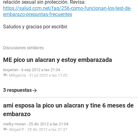
relación sexual sin protección. Revisa:
https://salud.ccm.net/faq/256-como-funcionan-los-test-de-
embarazo-preguntas-frecuentes
Saludos y gracias por escribir.
Discusiones similares
ME pico un alacran y estoy embarazada
lesperan
-
6 sep 2012 a las 21:34
Miligarcia
-
31 jul 2023 a las 11:02
3 respuestas
ami esposa la pico un alacran y tine 6 meses de
embarazo
melky moran
-
25 dic 2012 a las 21:04
Abigail P.
-
25 dic 2012 a las 21:37