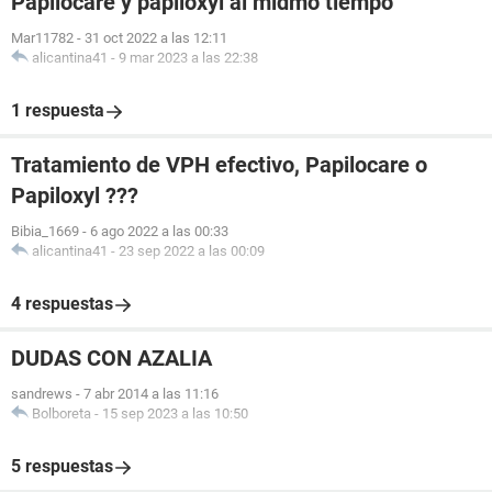
Papilocare y papiloxyl al midmo tiempo
Mar11782
-
31 oct 2022 a las 12:11
alicantina41
-
9 mar 2023 a las 22:38
1 respuesta
Tratamiento de VPH efectivo, Papilocare o
Papiloxyl ???
Bibia_1669
-
6 ago 2022 a las 00:33
alicantina41
-
23 sep 2022 a las 00:09
4 respuestas
DUDAS CON AZALIA
sandrews
-
7 abr 2014 a las 11:16
Bolboreta
-
15 sep 2023 a las 10:50
5 respuestas