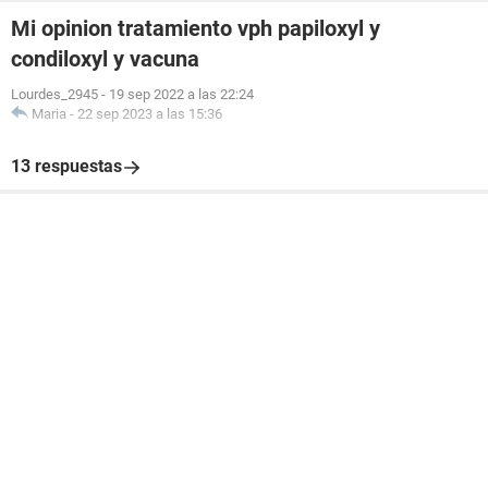
Mi opinion tratamiento vph papiloxyl y
condiloxyl y vacuna
Lourdes_2945
-
19 sep 2022 a las 22:24
Maria
-
22 sep 2023 a las 15:36
13 respuestas