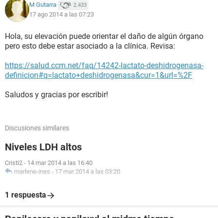
M Gutarra
2.433
17 ago 2014 a las 07:23
Hola, su elevación puede orientar el daño de algún órgano
pero esto debe estar asociado a la clínica. Revisa:
https://salud.ccm.net/faq/14242-lactato-deshidrogenasa-
definicion#q=lactato+deshidrogenasa&cur=1&url=%2F
Saludos y gracias por escribir!
Discusiones similares
Niveles LDH altos
Cristi2
-
14 mar 2014 a las 16:40
marlene-ines
-
17 mar 2014 a las 03:20
1 respuesta