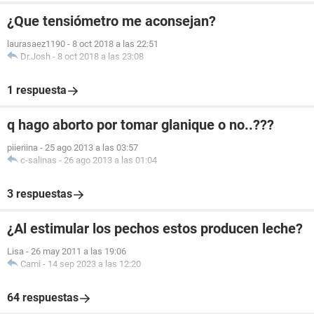
¿Que tensiómetro me aconsejan?
laurasaez1190
-
8 oct 2018 a las 22:51
Dr.Josh
-
8 oct 2018 a las 23:08
1 respuesta
q hago aborto por tomar glanique o no..???
piieriina
-
25 ago 2013 a las 03:57
c-salinas
-
26 ago 2013 a las 01:04
3 respuestas
¿Al estimular los pechos estos producen leche?
Lisa
-
26 may 2011 a las 19:06
Cami
-
14 sep 2023 a las 12:20
64 respuestas