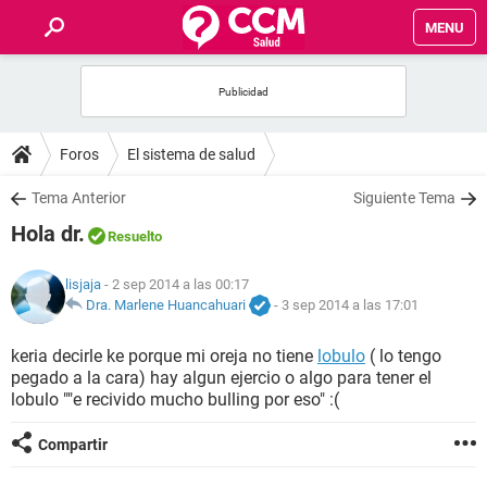
MENU
INICIO
FOROS
Foros
El sistema de salud
SALUD
Tema Anterior
Siguiente Tema
Hola dr.
Resuelto
FAMILIA
lisjaja
- 2 sep 2014 a las 00:17
NUTRICIÓN
Dra. Marlene Huancahuari
-
3 sep 2014 a las 17:01
keria decirle ke porque mi oreja no tiene
lobulo
( lo tengo
BIENESTAR
pegado a la cara) hay algun ejercio o algo para tener el
lobulo ""e recivido mucho bulling por eso" :(
SEXUALIDAD
Compartir
GLOSARIO