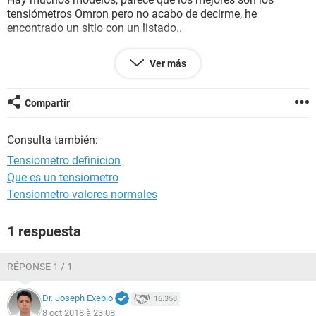
tensiómetros Omron pero no acabo de decirme, he
encontrado un sitio con un listado..
https://www.tensiometrodigital.online/mas-vendidos/
Ver más
Si alguien usa alguno de ellos ¿me puede aconsejar?
Compartir
Muchas gracias, quedo a la espera de vuestras opiniones
Consulta también:
Tensiometro definicion
Que es un tensiometro
Tensiometro valores normales
1 respuesta
RÉPONSE 1 / 1
Dr. Joseph Exebio
16.358
8 oct 2018 à 23:08