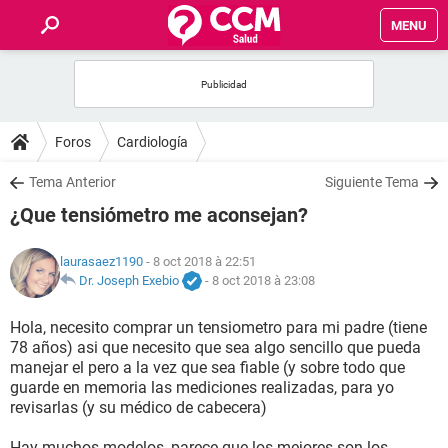
MENU
INICIO
FORUMS
Foros
Cardiología
SALUD
Tema Anterior
Siguiente Tema
¿Que tensiómetro me aconsejan?
FAMILIA
laurasaez1190
- 8 oct 2018 à 22:51
NUTRICIÓN
Dr. Joseph Exebio
-
8 oct 2018 à 23:08
Hola, necesito comprar un tensiometro para mi padre (tiene
BIENESTAR
78 años) asi que necesito que sea algo sencillo que pueda
manejar el pero a la vez que sea fiable (y sobre todo que
SEXUALIDAD
guarde en memoria las mediciones realizadas, para yo
revisarlas (y su médico de cabecera)
GLOSARIO
Hay muchos modelos, parece que los mejores son los