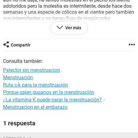
adoloridos pero la molestia es intermitente, desde hace dos
semanas y una especie de cólicos en el vientre pero también
son intermitentes y no tengo flujo de ningún color.
Tuve relaciones sexuales durante todo el mes sin protección
Ver más
desde el segundo día de que puse la inyección o sea desde
el 15 de agosto. como dato adicional siempre he sido
irregular en mis periodos..
Compartir
Gracias si alguien puede ayudarme.... =)
Consulta también:
Patector sin menstruacion
Menstruación
Ruta c-k para la menstruación
Porque salen gusanos en la menstruación
¿La vitamina K puede parar la menstruación?
✓
Menstruacion en el embarazo
1 respuesta