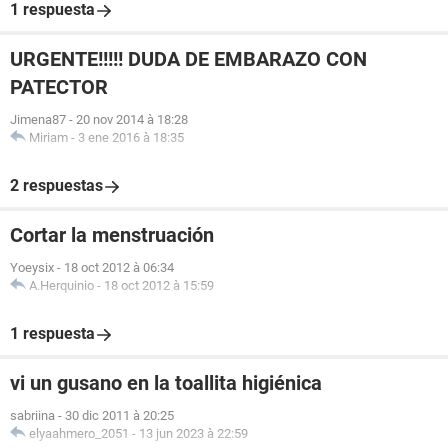
1 respuesta
URGENTE!!!!! DUDA DE EMBARAZO CON
PATECTOR
Jimena87
-
20 nov 2014 à 18:28
Miriam
-
3 ene 2016 à 18:35
2 respuestas
Cortar la menstruación
Yoeysix
-
18 oct 2012 à 06:34
A.Herquinio
-
18 oct 2012 à 15:59
1 respuesta
vi un gusano en la toallita higiénica
sabriina
-
30 dic 2011 à 20:25
elyaahmero_2051
-
13 jun 2023 à 22:59