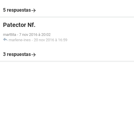
5 respuestas
Patector Nf.
marttita
-
7 nov 2016 à 20:02
marlene-ines
-
20 nov 2016 à 16:59
3 respuestas