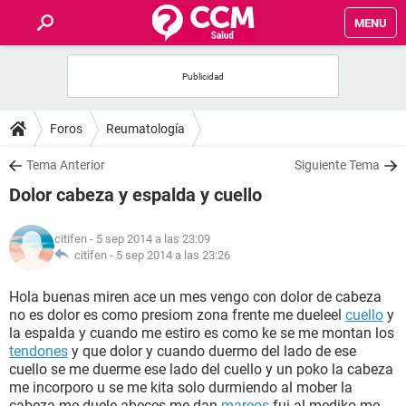
MENU
INICIO
FOROS
Foros
Reumatología
SALUD
Tema Anterior
Siguiente Tema
Dolor cabeza y espalda y cuello
FAMILIA
citifen
- 5 sep 2014 a las 23:09
NUTRICIÓN
citifen -
5 sep 2014 a las 23:26
Hola buenas miren ace un mes vengo con dolor de cabeza
BIENESTAR
no es dolor es como presiom zona frente me dueleel
cuello
y
la espalda y cuando me estiro es como ke se me montan los
SEXUALIDAD
tendones
y que dolor y cuando duermo del lado de ese
cuello se me duerme ese lado del cuello y un poko la cabeza
me incorporo u se me kita solo durmiendo al mober la
GLOSARIO
cabeza me duele abeces me dan
mareos
fui al mediko me