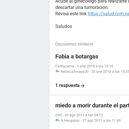
Acude al ginecólogo para realizar
descartar una tumoración.
Revisa este link
https://salud.ccm.n
Saludos
Discusiones similares
Fobia a botargas
Fannyzama
-
5 ene 2018 a las 10:16
RebecaSoraya20
-
20 ene 2018 a las 16:2
1 respuesta
miedo a morir durante el par
mrd
-
26 ago 2011 a las 04:12
A.Herquinio
-
27 ago 2011 a las 11:49