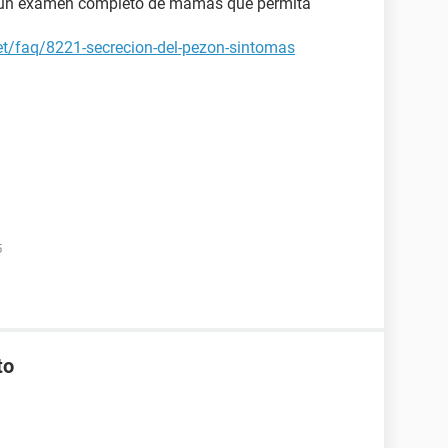
te un examen completo de mamas que permita
et/faq/8221-secrecion-del-pezon-sintomas
5
to