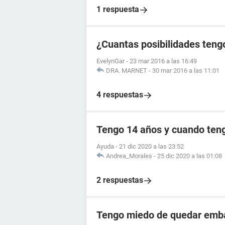
1 respuesta
¿Cuantas posibilidades tengo
EvelynGar
-
23 mar 2016 a las 16:49
DRA. MARNET
-
30 mar 2016 a las 11:01
4 respuestas
Tengo 14 años y cuando teng
Ayuda
-
21 dic 2020 a las 23:52
Andrea_Morales
-
25 dic 2020 a las 01:08
2 respuestas
Tengo miedo de quedar emb