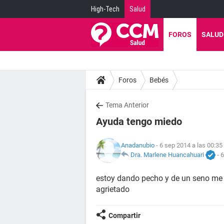
High-Tech
Salud
FOROS
SALUD
Foros
Bebés
Tema Anterior
Ayuda tengo miedo
Anadanubio
- 6 sep 2014 a las 00:35
Dra. Marlene Huancahuari
-
6
estoy dando pecho y de un seno me 
agrietado
Compartir