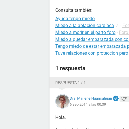
Consulta también:
Ayuda tengo miedo
Miedo a la ablación cardíaca
✓
-
For
Miedo a morir en el parto foro
-
Foro
Miedo a quedar embarazada con c
Tengo miedo de estar embarazada p
Tuve relaciones con proteccion per
1 respuesta
RESPUESTA 1 / 1
Dra. Marlene Huancahuari
6 sep 2014 a las 00:39
Hola,