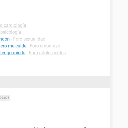
o cardiología
 psicología
ondón
-
Foro sexualidad
ero me cuide
-
Foro embarazo
o tengo miedo
-
Foro adolescentes
29.005