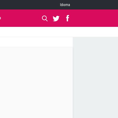
Idioma
O