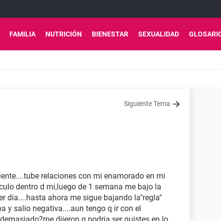
FAMILIA
NUTRICIÓN
BIENESTAR
SEXUALIDAD
GLOSARI
Siguiente Tema
uiente....tube relaciones con mi enamorado en mi
culo dentro d mi,luego de 1 semana me bajo la
er dia....hasta ahora me sigue bajando la"regla"
 y salio negativa....aun tengo q ir con el
demasiado?me dijeron q podria ser quistes en lo