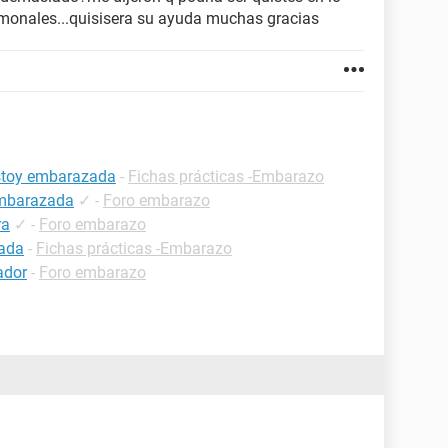
onales...quisisera su ayuda muchas gracias
estoy embarazada
-
Fichas prácticas -Embarazo
embarazada
✓
-
Foro embarazo
ra
✓
-
Foro embarazo
zada
-
Fichas prácticas -Embarazo
ador
-
Foro embarazo