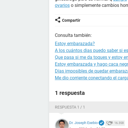
ovarios
o simplemente cambios horm
Compartir
Consulta también:
Estoy embarazada?
A los cuántos dias puedo saber si 
Que pasa si me da toques y estoy 
Estoy embarazada y hago caca neg
Días imposibles de quedar embara
Me dio corriente conectando el carg
1 respuesta
RESPUESTA 1 / 1
Dr. Joseph Exebio
16.358