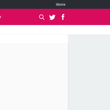
Idioma
O