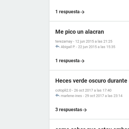
1 respuesta
Me pico un alacran
terezamay
-
12 jun 2015 a las 21:25
Abigail P.
-
22 jun 2015 a las 15:35
1 respuesta
Heces verde oscuro durante
cotopli2.0
-
26 oct 2017 a las 17:40
marlene-ines
-
29 oct 2017 a las 23:14
3 respuestas