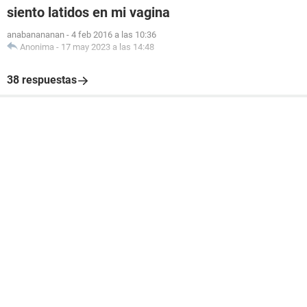
siento latidos en mi vagina
anabanananan
-
4 feb 2016 a las 10:36
Anonima
-
17 may 2023 a las 14:48
38 respuestas