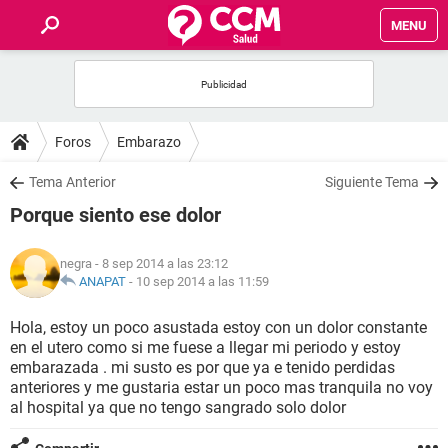
MENU
INICIO
FOROS
Foros
Embarazo
SALUD
Tema Anterior
Siguiente Tema
Porque siento ese dolor
FAMILIA
negra
- 8 sep 2014 a las 23:12
NUTRICIÓN
ANAPAT
-
10 sep 2014 a las 11:59
Hola, estoy un poco asustada estoy con un dolor constante
BIENESTAR
en el utero como si me fuese a llegar mi periodo y estoy
embarazada . mi susto es por que ya e tenido perdidas
SEXUALIDAD
anteriores y me gustaria estar un poco mas tranquila no voy
al hospital ya que no tengo sangrado solo dolor
GLOSARIO