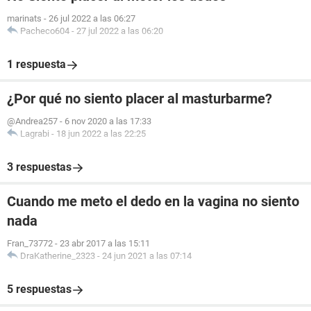
marinats
-
26 jul 2022 a las 06:27
Pacheco604
-
27 jul 2022 a las 06:20
1 respuesta
¿Por qué no siento placer al masturbarme?
@Andrea257
-
6 nov 2020 a las 17:33
Lagrabi
-
18 jun 2022 a las 22:25
3 respuestas
Cuando me meto el dedo en la vagina no siento
nada
Fran_73772
-
23 abr 2017 a las 15:11
DraKatherine_2323
-
24 jun 2021 a las 07:14
5 respuestas