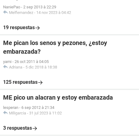
NaniePao
-
2 sep 2013 à 22:29
Melfernandez
-
14 nov 2023 à 04:42
19 respuestas
Me pican los senos y pezones, ¿estoy
embarazada?
yami
-
26 oct 2011 à 04:05
Adriana
-
5 dic 2018 à 18:38
125 respuestas
ME pico un alacran y estoy embarazada
lesperan
-
6 sep 2012 à 21:34
Miligarcia
-
31 jul 2023 à 11:02
3 respuestas