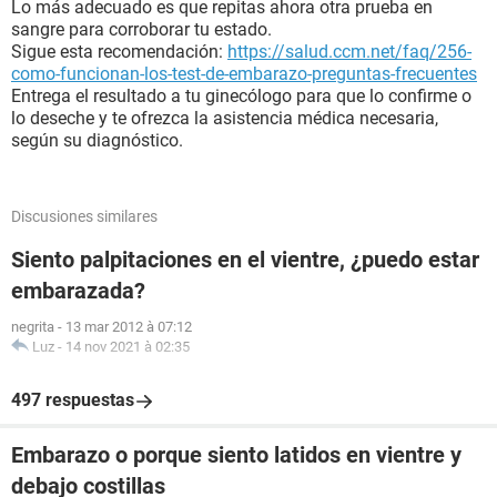
Lo más adecuado es que repitas ahora otra prueba en
sangre para corroborar tu estado.
Sigue esta recomendación:
https://salud.ccm.net/faq/256-
como-funcionan-los-test-de-embarazo-preguntas-frecuentes
Entrega el resultado a tu ginecólogo para que lo confirme o
lo deseche y te ofrezca la asistencia médica necesaria,
según su diagnóstico.
Discusiones similares
Siento palpitaciones en el vientre, ¿puedo estar
embarazada?
negrita
-
13 mar 2012 à 07:12
Luz
-
14 nov 2021 à 02:35
497 respuestas
Embarazo o porque siento latidos en vientre y
debajo costillas