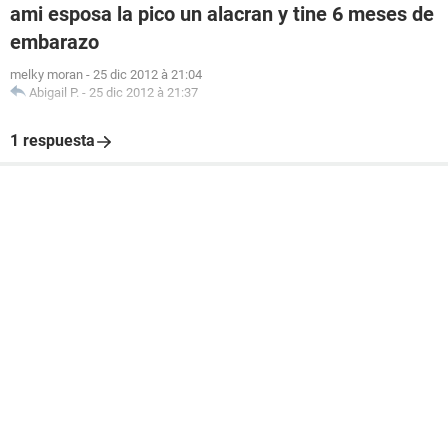
ami esposa la pico un alacran y tine 6 meses de
embarazo
melky moran
-
25 dic 2012 à 21:04
Abigail P.
-
25 dic 2012 à 21:37
1 respuesta