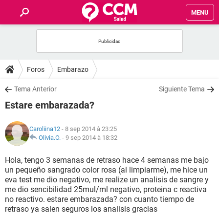
MENU
INICIO
FORUMS
Foros
Embarazo
SALUD
Tema Anterior
Siguiente Tema
Estare embarazada?
FAMILIA
Caroliina12
- 8 sep 2014 à 23:25
NUTRICIÓN
Olivia.O.
-
9 sep 2014 à 18:32
Hola, tengo 3 semanas de retraso hace 4 semanas me bajo
BIENESTAR
un pequeño sangrado color rosa (al limpiarme), me hice un
eva test me dio negativo, me realize un analisis de sangre y
SEXUALIDAD
me dio sencibilidad 25mul/ml negativo, proteina c reactiva
no reactivo. estare embarazada? con cuanto tiempo de
retraso ya salen seguros los analisis gracias
GLOSARIO