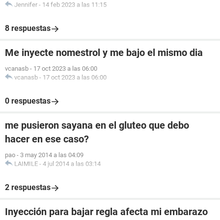
Jennifer
-
14 feb 2023 a las 11:15
8 respuestas
Me inyecte nomestrol y me bajo el mismo dia
vcanasb
-
17 oct 2023 a las 06:00
vcanasb
-
17 oct 2023 a las 06:00
0 respuestas
me pusieron sayana en el gluteo que debo
hacer en ese caso?
pao
-
3 may 2014 a las 04:09
LAIMILE
-
4 jul 2014 a las 03:14
2 respuestas
Inyección para bajar regla afecta mi embarazo