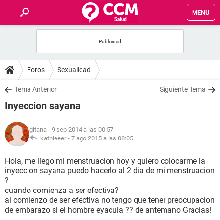
MENU
INICIO
FOROS
Foros
Sexualidad
SALUD
Tema Anterior
Siguiente Tema
Inyeccion sayana
FAMILIA
gitana
- 9 sep 2014 a las 00:57
NUTRICIÓN
kathieeer -
7 ago 2015 a las 08:05
Hola, me llego mi menstruacion hoy y quiero colocarme la
BIENESTAR
inyeccion sayana puedo hacerlo al 2 dia de mi menstruacion
?
SEXUALIDAD
cuando comienza a ser efectiva?
al comienzo de ser efectiva no tengo que tener preocupacion
de embarazo si el hombre eyacula ?? de antemano Gracias!
GLOSARIO