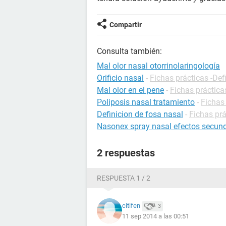
Compartir
Consulta también:
Mal olor nasal otorrinolaringología
Orificio nasal
-
Fichas prácticas -Def
Mal olor en el pene
-
Fichas práctica
Poliposis nasal tratamiento
-
Fichas
Definicion de fosa nasal
-
Fichas prá
Nasonex spray nasal efectos secun
2 respuestas
RESPUESTA 1 / 2
citifen
3
11 sep 2014 a las 00:51