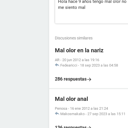
Hola hace 9 años tengo mal olor no 
me siento mal
Discusiones similares
Mal olor en la nariz
AR
-
20 jun 2012 a las 19:16
Fedearicci
-
18 sep 2023 a las 04:58
286 respuestas
Mal olor anal
Penosa
-
16 ene 2012 a las 21:24
Makosmakako
-
27 sep 2023 a las 15:11
136 respuestas