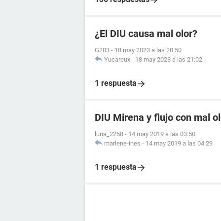
¿El DIU causa mal olor?
G203
-
18 may 2023 a las 20:50
Yucareux
-
18 may 2023 a las 21:02
1 respuesta
DIU Mirena y flujo con mal ol
luna_2258
-
14 may 2019 a las 03:50
marlene-ines
-
14 may 2019 a las 04:29
1 respuesta