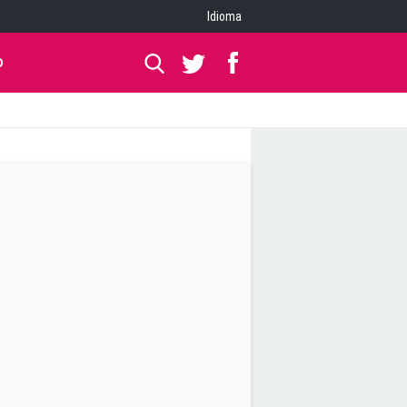
Idioma
O