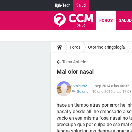
High-Tech
Salud
FOROS
SALUD
Foros
Otorrinolaringología
Tema Anterior
Mal olor nasal
tomicito2
- 11 sep 2014 a las 00:32
Soleris.
-
10 ene 2016 a las 17:08
hace un tiempo atras por error he in
nasal y desde alli he empesado a sen
vacio en esa misma fosa nasal no te
preocupa que por culpa de ese mal o
tendra solucion ayudenme y gracias